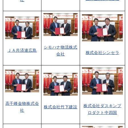
シモハナ物流株式
ＪＡ共済連広島
株式会社シンセラ
会社
高千峰金物株式会
株式会社ダスキンプ
株式会社竹下建設
社
ロダクト中四国