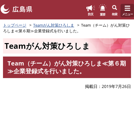
このページの本文へ
重要
防災
検索
メニュー
ペ
トップページ
Teamがん対策ひろしま
Team（チーム）がん対策ひ
ー
ろしま≪第６期≫企業登録式を行いました。
ジ
の
Teamがん対策ひろしま
先
頭
で
Team（チーム）がん対策ひろしま≪第６期
す
本
≫企業登録式を行いました。
。
文
掲載日
2019年7月26日