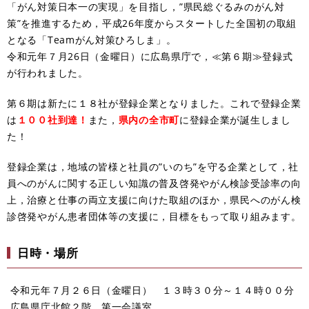
「がん対策日本一の実現」を目指し，”県民総ぐるみのがん対
策”を推進するため，平成26年度からスタートした全国初の取組
となる「Teamがん対策ひろしま」。
令和元年７月26日（金曜日）に広島県庁で，≪第６期≫登録式
が行われました。
第６期は新たに１８社が登録企業となりました。これで登録企業
は
１００社到達！
また，
県内の全市町
に登録企業が誕生しまし
た！
登録企業は，地域の皆様と社員の”いのち”を守る企業として，社
員へのがんに関する正しい知識の普及啓発やがん検診受診率の向
上，治療と仕事の両立支援に向けた取組のほか，県民へのがん検
診啓発やがん患者団体等の支援に，目標をもって取り組みます。
日時・場所
令和元年７月２６日（金曜日） １３時３０分～１４時００分
広島県庁北館２階 第一会議室