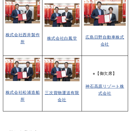
株式会社西井製作
広島日野自動車株式
株式会社白鳳堂
所
会社
※【御欠席】
神石高原リゾート株
株式会社松浦造船
三次貨物運送有限
式会社
所
会社