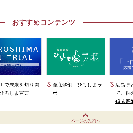
おすすめコンテンツ
Ｉで未来を切り開
徹底解剖！ひろしまラ
広島県
ひろしま宣言
ボ
で、鞆
係る寄
ページの先頭へ