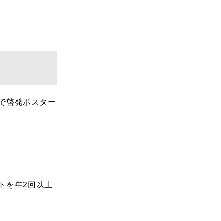
で啓発ポスター
トを年2回以上