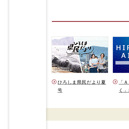
ひろしま県民だより夏
「Ａ
号
く」