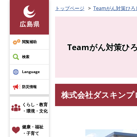
ペ
トップページ
Teamがん対策ひろ
ー
ジ
の
先
頭
閲覧補助
Teamがん対策ひ
で
す
検索
。
Language
防災情報
株式会社ダスキンプ
本
文
くらし・教育
・環境・文化
健康・福祉
・子育て