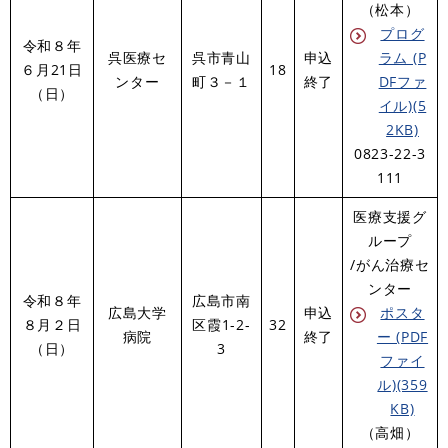
（松本）
プログ
令和８年
呉医療セ
呉市青山
申込
ラム (P
６月21日
18
ンター
町３－１
終了
DFファ
（日）
イル)(5
2KB)
0823-22-3
111
医療支援グ
ループ
/がん治療セ
ンター
令和８年
広島市南
広島大学
申込
ポスタ
８月２日
区霞1-2-
32
病院
終了
ー (PDF
（日）
3
ファイ
ル)(359
KB)
（高畑）