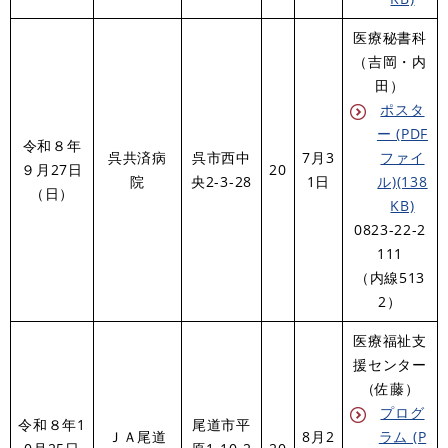
医療秘書科
（吉岡・内
田）
ポスタ
ー (PDF
令和８年
呉共済病
呉市西中
7月3
ファイ
９月27日
20
院
央2-3-28
1日
ル)(138
（日）
KB)
0823-22-2
111​
（内線513
2）
医療福祉支
援センター
（佐藤）
プログ
令和８年1
尾道市平
ＪＡ尾道
8月2
ラム (P