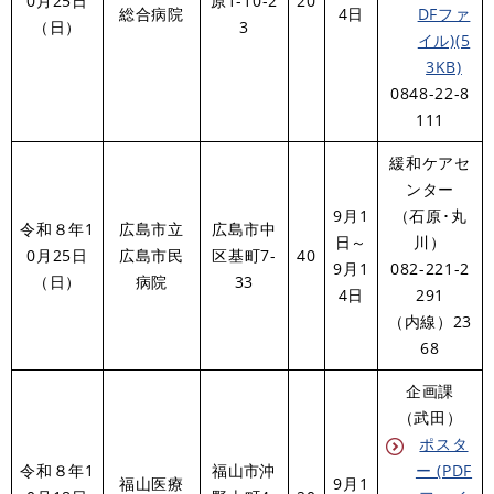
0月25日
原1-10-2
20
総合病院
4日
DFファ
（日）
3
イル)(5
3KB)
​0848-22-8
111
緩和ケアセ
ンター
9月1
​（石原･丸
令和８年1
広島市立
広島市中
日～
川）
0月25日
広島市民
区基町7-
40
9月1
082-221-2
（日）
病院
33
4日
291
（内線）23
68​
企画課
（武田）
ポスタ
令和８年1
福山市沖
ー (PDF
福山医療
9月1