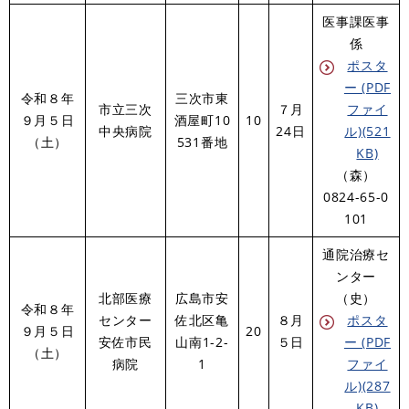
医事課医事
係
ポスタ
ー (PDF
令和８年
三次市東
市立三次
７月
ファイ
９月５日
酒屋町10
10
中央病院
24日
ル)(521
（土）
531番地
KB)
（森）
0824-65-0
101
通院治療セ
ンター
北部医療
広島市安
（史）
令和８年
センター
佐北区亀
８月
ポスタ
９月５日
20
安佐市民
山南1-2-
５日
ー (PDF
（土）
病院
1
ファイ
ル)(287
KB)