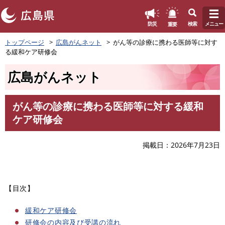
このページの本文へ
重要
防災
検索
メニュー
ペ
トップページ
広島がんネット
がん等の診療に携わる医師等に対す
ー
る緩和ケア研修会
ジ
の
広島がんネット
先
頭
で
がん等の診療に携わる医師等に対する緩和
す
本
ケア研修会
。
文
掲載日
2026年7月23日
【目次】
緩和ケア研修会
研修会の内容及び受講の流れ