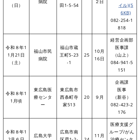
病院
２日
（日）
田1-5-54
イル)(5
6KB)
​082-254-1
818
経営企画部
令和８年1
福山市蔵
医事課
福山市民
10月
1月21日
王町5-23
25
​（山上）
病院
16日
（土）
-1
​084-941-5
151
企画課
東広島医
東広島市
医事
令和８年1
療センタ
西条町寺
20
９月
（新谷）
1月頃
ー
家513
082-423-2
176​
医療支援グ
令和８年1
広島市南
ループ/がん
広島大学
11月
2月６日
区霞1-2-
24
治療センタ