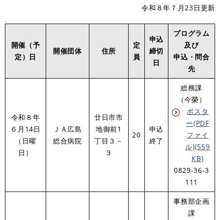
令和８年７月23日更新
プログラム
申込
開催（予
定
及び
開催団体
住所
締切
定）日
員
申込・問合
日
先
総務課
（今榮）
ポスタ
令和８年
廿日市市
ー(PDF
６月14日
ＪＡ広島
地御前1
申込
20
ファイ
（日曜
総合病院
丁目３－
終了
ル)(559
日）
３
KB)
0829-36-3
111
事務部企画
課