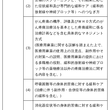
(2)
た症状緩和及び専門的な緩和ケア（緩和的
放射線や神経ブロック等）へのつなぎ方
がん疼痛の機序、評価及びＷＨＯ方式のが
ん疼痛治療法を基本とした疼痛緩和に係る
治療計画などを含む具体的なマネジメント
方式
(医療用麻薬に関する誤解を踏まえた上で、
(3)
医療用麻薬の使用上の注意点、副作用やそ
の対策への説明、医療用麻薬の提供におけ
る多職種の役割、緩和的放射線や神経ブロ
ック等の薬物療法以外の疼痛治療法に関す
る内容を含む。)
呼吸困難等の身体的苦痛に対する緩和ケア
(4)
(治療に伴う副作用・合併症等の身体的苦痛
の緩和を含む。)
消化器症状等の身体的苦痛に対する緩和ケ