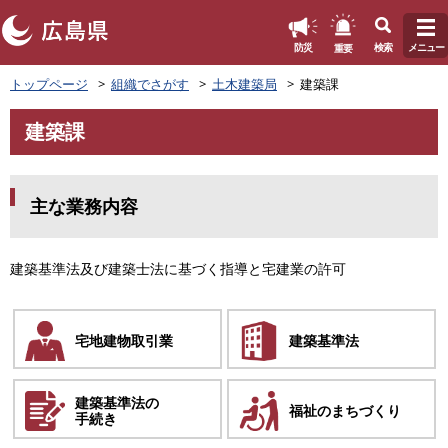
このページの本文へ
重要
防災
検索
メニュー
ペ
トップページ
組織でさがす
土木建築局
建築課
ー
ジ
建築課
の
本
先
文
頭
で
主な業務内容
す
。
建築基準法及び建築士法に基づく指導と宅建業の許可
宅地建物
取引業
建築基準法
建築基準法の
福祉の
まちづくり
手続き