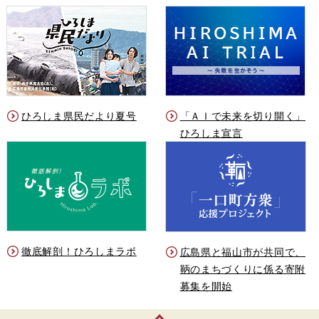
ひろしま県民だより夏号
「ＡＩで未来を切り開く」
ひろしま宣言
徹底解剖！ひろしまラボ
広島県と福山市が共同で、
鞆のまちづくりに係る寄附
募集を開始