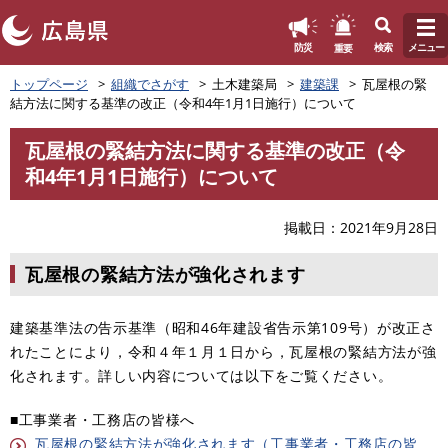
このページの本文へ
重要
防災
検索
メニュー
ペ
トップページ
組織でさがす
土木建築局
建築課
瓦屋根の緊
ー
結方法に関する基準の改正（令和4年1月1日施行）について
ジ
の
瓦屋根の緊結方法に関する基準の改正（令
先
本
和4年1月1日施行）について
頭
文
で
す
掲載日
2021年9月28日
。
瓦屋根の緊結方法が強化されます
建築基準法の告示基準（昭和46年建設省告示第109号）が改正さ
れたことにより，令和４年１月１日から，瓦屋根の緊結方法が強
化されます。詳しい内容については以下をご覧ください。
■工事業者・工務店の皆様へ
瓦屋根の緊結方法が強化されます（工事業者・工務店の皆