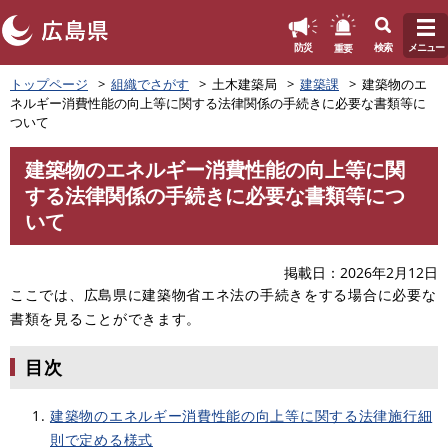
このページの本文へ
重要
防災
検索
メニュー
ペ
トップページ
組織でさがす
土木建築局
建築課
建築物のエ
ー
ネルギー消費性能の向上等に関する法律関係の手続きに必要な書類等に
ジ
ついて
の
先
建築物のエネルギー消費性能の向上等に関
頭
本
する法律関係の手続きに必要な書類等につ
で
文
す
いて
。
掲載日
2026年2月12日
ここでは、広島県に建築物省エネ法の手続きをする場合に必要な
書類を見ることができます。
目次
建築物のエネルギー消費性能の向上等に関する法律施行細
則で定める様式​