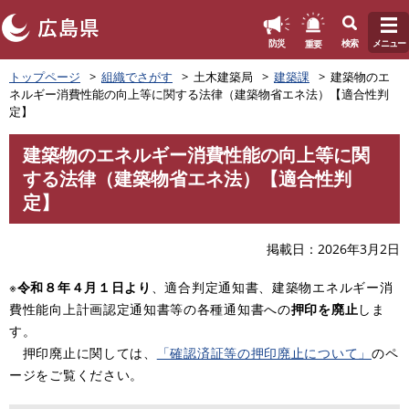
このページの本文へ
重要
防災
検索
メニュー
ペ
トップページ
組織でさがす
土木建築局
建築課
建築物のエ
ー
ネルギー消費性能の向上等に関する法律（建築物省エネ法）【適合性判
ジ
定】
の
先
建築物のエネルギー消費性能の向上等に関
頭
本
する法律（建築物省エネ法）【適合性判
で
文
す
定】
。
掲載日
2026年3月2日
​※
令和８年４月１日より
、適合判定通知書、建築物エネルギー消
費性能向上計画認定通知書等の各種通知書への
押印を廃止
しま
す。
押印廃止に関しては、
「確認済証等の押印廃止について」
のペ
ージをご覧ください。