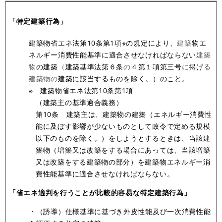
「特定建築行為」
建築物省エネ法第10条第1項※の規定により、
建築
物エ
ネルギー消費性能基準に適合させなければならない
建築
物
の建築
（
建築基準法第６条
の
４第１項第三号
に
掲げ
る
建築物の
建築に該当するものを除く。）のこと。
※ 建築物省エネ法第10条第1項
（建築主の基準適合義務）
第10条 建築主は、建築物の建築（エネルギー消費性
能に及ぼす影響が少ないものとして政令で定める規模
以下のものを除く。）をしようとするときは、当該建
築物（増築又は改築をする場合にあっては、当該増築
又は改築をする建築物の部分）を建築物エネルギー消
費性能基準に適合させなければならない。
「省エネ適判を行うことが比較的容易な特定建築行為」
・（誘導）仕様基準に基づき外皮性能及び一次消費性能