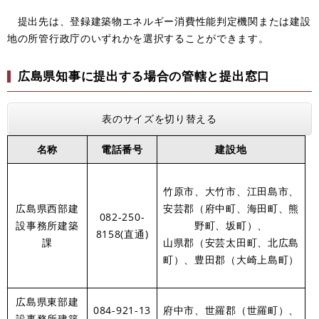
提出先は、登録建築物エネルギー消費性能判定機関または建設
地の所管行政庁のいずれかを選択することができます。
広島県知事に提出する場合の管轄と提出窓口
表のサイズを切り替える
名称
電話番号
建設地
竹原市、大竹市、江田島市、
広島県西部建
安芸郡（府中町、海田町、熊
082-250-
設事務所建築
野町、坂町）、
8158(直通)
課
山県郡（安芸太田町、北広島
町）、豊田郡（大崎上島町）
広島県東部建
084-921-13
府中市、世羅郡（世羅町）、
設事務所建築