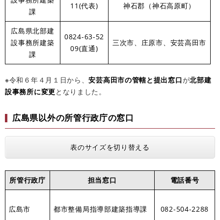
11(代表)
神石郡（神石高原町）
課
広島県北部建
0824-63-52
設事務所建築
三次市、庄原市、安芸高田市
09(直通)
課
※
令和６年４月１日から、
安芸高田市の管轄と提出窓口
が
北部建
設事務所に変更
となりました。
広島県以外の所管行政庁の窓口
表のサイズを切り替える
所管行政庁
担当窓口
電話番号
広島市
都市整備局指導部建築指導課
082-504-2288