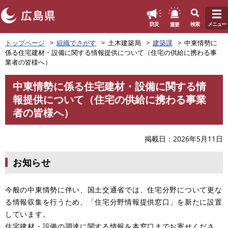
このページの本文へ
重要
防災
検索
メニュー
ペ
トップページ
組織でさがす
土木建築局
建築課
中東情勢に
ー
係る住宅建材・設備に関する情報提供について（住宅の供給に携わる事
ジ
業者の皆様へ）
の
先
中東情勢に係る住宅建材・設備に関する情
頭
本
報提供について（住宅の供給に携わる事業
で
文
す
者の皆様へ）
。
掲載日
2026年5月11日
お知らせ
今般の中東情勢に伴い、国土交通省では、住宅分野について更な
る情報収集を行うため、「住宅分野情報提供窓口」を新たに設置
しています。
住宅建材・設備の調達に関する情報を本窓口までお寄せくださ