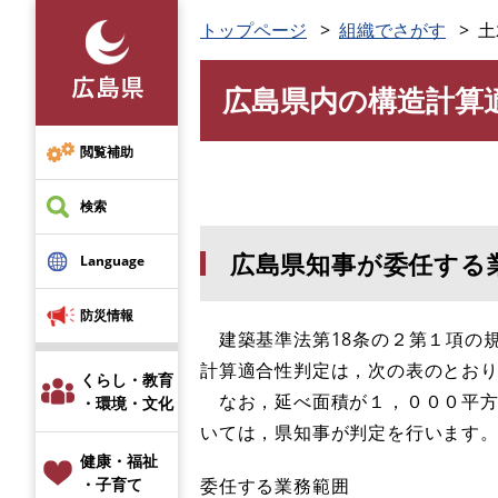
ペ
トップページ
組織でさがす
土
ー
ジ
広島県内の構造計算
の
本
先
文
頭
閲覧補助
で
す
検索
。
広島県知事が委任する
Language
防災情報
建築基準法第18条の２第１項の
計算適合性判定は，次の表のとお
くらし・教育
なお，延べ面積が１，０００平方
・環境・文化
いては，県知事が判定を行います
健康・福祉
委任する業務範囲
・子育て