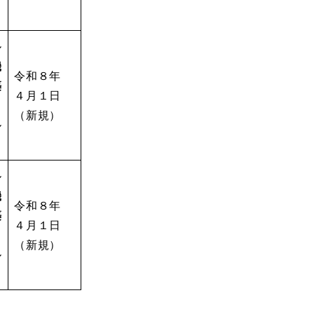
ル
機
令和８年
築
４月１日
（新規）
ル
ル
機
令和８年
築
４月１日
（新規）
ル