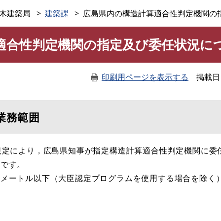
このページの本文へ
木建築局
建築課
広島県内の構造計算適合性判定機関の
適合性判定機関の指定及び委任状況に
印刷用ページを表示する
掲載日
業務範囲
規定により，広島県知事が指定構造計算適合性判定機関に委
りです。
メートル以下（大臣認定プログラムを使用する場合を除く
。