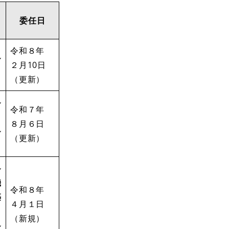
委任日
令和８年
ル
２月10日
（更新）
ル
令和７年
８月６日
ル
（更新）
ル
機
令和８年
築
４月１日
（新規）
ル