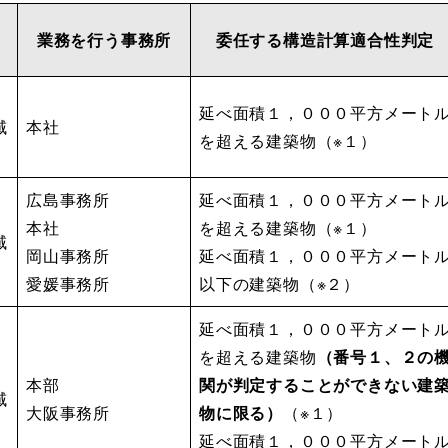
業務を行う事務所
委任する構造計算適合性判定
延べ面積１，０００平方メート
域
本社
を超える建築物（※１）
広島事務所
延べ面積１，０００平方メート
本社
を超える建築物（※１）
域
岡山事務所
延べ面積１，０００平方メート
愛媛事務所
以下の建築物（※２）
延べ面積１，０００平方メート
を超える建築物
（番号１、２の
本部
関が判定することができない建
域
大阪事務所
物に限る）
（※１）
延べ面積１，０００平方メート