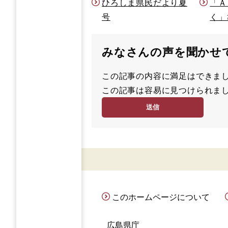
ひろしま県民だより夏
「Ａ
号
く」
みなさんの声を聞かせ
この記事の内容に満足はでき
満
この記事は容易に見つけられ
足
容
度
易
度
このホームページについて
広島県庁