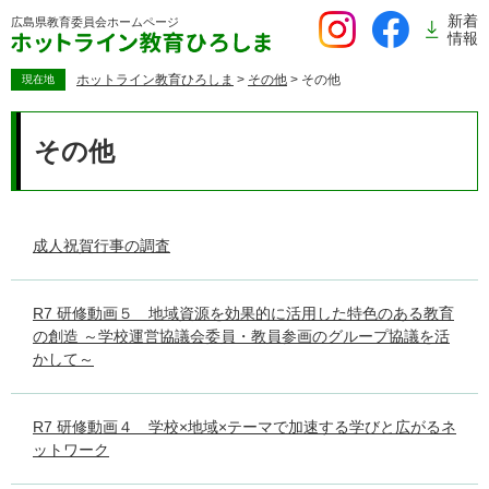
ペ
新着
広島県教育委員会
ホームページ
ー
情報
ジ
の
ホットライン教育ひろしま
>
その他
>
その他
現在地
先
本
頭
文
その他
で
す。
成人祝賀行事の調査
R7 研修動画５ 地域資源を効果的に活用した特色のある教育
の創造 ～学校運営協議会委員・教員参画のグループ協議を活
かして～
R7 研修動画４ 学校×地域×テーマで加速する学びと広がるネ
ットワーク