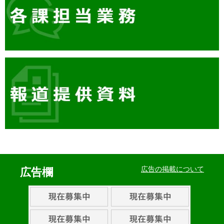
イ
ベ
広告の掲載について
広告欄
ン
ト・
取