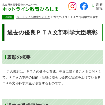
ペ
新着
広島県教育委員会
ホームページ
ー
情報
ジ
の
ホットライン教育ひろしま
>
過去の優良ＰＴＡ文部科学大臣表彰
現在地
先
本
頭
文
過去の優良ＰＴＡ文部科学大臣表彰
で
す。
表彰の概要
この表彰は、ＰＴＡの健全な育成、発展に資することを目的とし
て、ＰＴＡの本来の目的・性格に照らし優秀な実績を上げているＰ
ＴＡを文部科学大臣が表彰するものです。