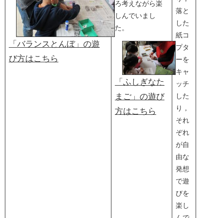
ろ考えながら楽
落と
しんでいまし
した
た。
紙コ
「バランスとんぼ」の遊
プタ
び方はこちら
ーを
キャ
「ふしぎなた
ッチ
まご」の遊び
した
り，
方はこちら
それ
ぞれ
が自
由な
発想
で遊
びを
楽し
んで