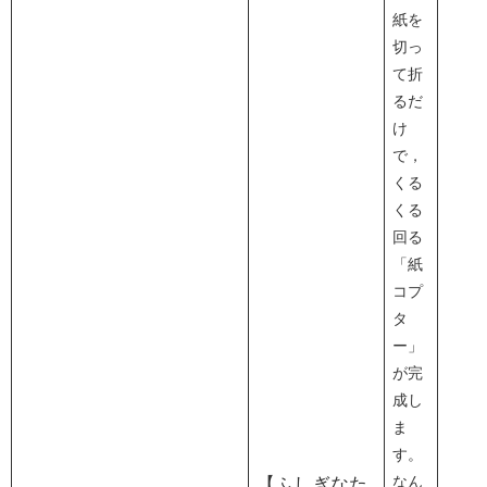
紙を
切っ
て折
るだ
け
で，
くる
くる
回る
「紙
コプ
タ
ー」
が完
成し
ま
す。
なん
【ふしぎなた