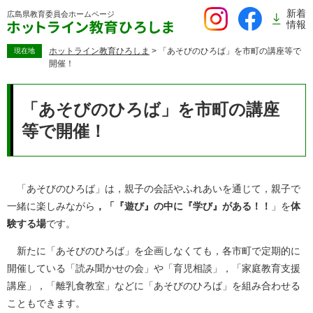
ペ
新着
広島県教育委員会
ホームページ
ー
情報
ジ
の
ホットライン教育ひろしま
>
「あそびのひろば」を市町の講座等で
現在地
開催！
先
頭
本
で
文
「あそびのひろば」を市町の講座
す。
等で開催！
「あそびのひろば」は，親子の会話やふれあいを通じて，親子で
一緒に楽しみながら
，「『遊び』の中に『学び』がある！！
」を
体
験する場
です。
新たに「あそびのひろば」を企画しなくても，各市町で定期的に
開催している「読み聞かせの会」や「育児相談」，「家庭教育支援
講座」，「離乳食教室」などに「あそびのひろば」を組み合わせる
こともできます。