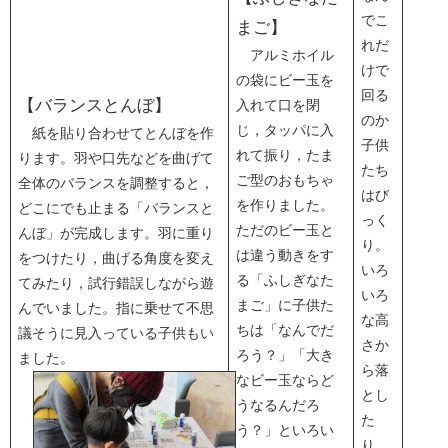
でこ
まご】
れだ
アルミホイル
けで
の袋にビー玉を
回る
【バランスとんぼ】
入れて口を閉
のか
じ，タッパに入
紙を貼り合わせてとんぼを作
子供
れて振り，たま
ります。羽や口先などを曲げて
たち
ご型のおもちゃ
全体のバランスを調整すると，
はび
を作りました。
どこにでも止まる「バランスと
っく
ただのビー玉と
んぼ」が完成します。羽に重り
り。
は違う動きをす
をつけたり，曲げる角度を変え
いろ
る「ふしぎなた
てみたり，試行錯誤しながら遊
いろ
まご」に子供た
んでいました。指に乗せて不思
な高
ちは「なんでだ
議そうに見入っている子供もい
さか
ろう？」「大き
ました。
ら落
なビー玉ならど
とし
うなるんだろ
た
う？」といろい
り，