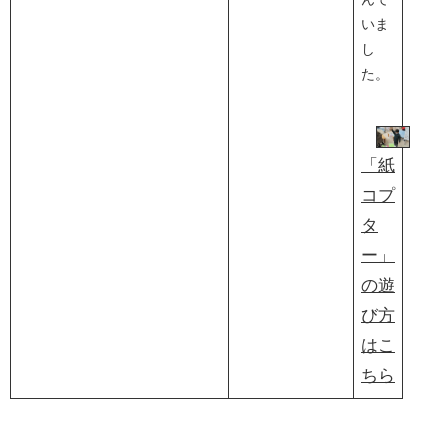
いま
し
た。
「紙
コプ
タ
ー」
の遊
び方
はこ
ちら