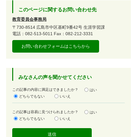
このページに関するお問い合わせ先
教育委員会事務局
〒730-8514
広島市中区基町9番42号
生涯学習課
電話：082-513-5011
Fax：082-212-3331
お問い合わせフォームはこちらから
みなさんの声を聞かせてください
満
この記事の内容に満足はできましたか？
はい
足
どちらでもない
いいえ
度
容
この記事は容易に見つけられましたか？
はい
易
どちらでもない
いいえ
度