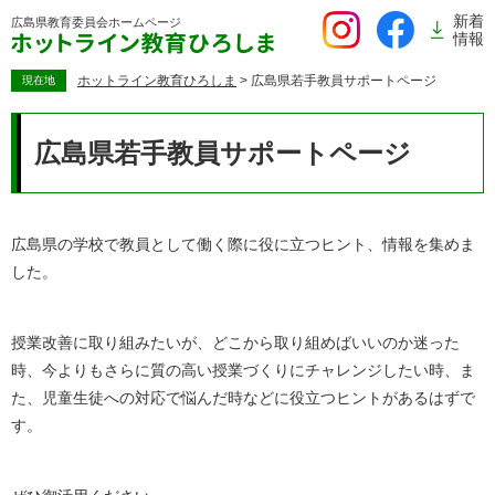
ペ
新着
広島県教育委員会
ホームページ
ー
情報
ジ
の
ホットライン教育ひろしま
>
広島県若手教員サポートページ
現在地
先
本
頭
文
広島県若手教員サポートページ
で
す。
広島県の学校で教員として働く際に役に立つヒント、情報を集めま
した。
授業改善に取り組みたいが、どこから取り組めばいいのか迷った
時、今よりもさらに質の高い授業づくりにチャレンジしたい時、ま
た、児童生徒への対応で悩んだ時などに役立つヒントがあるはずで
す。