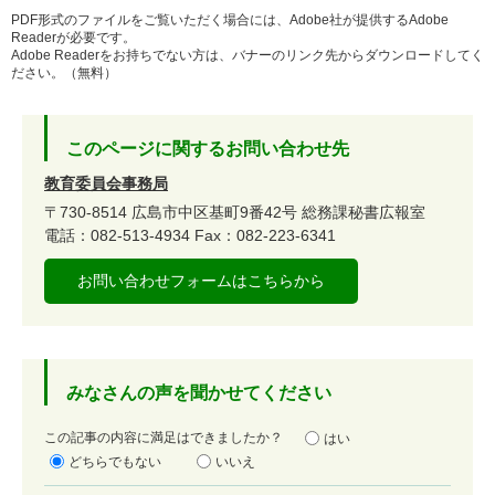
PDF形式のファイルをご覧いただく場合には、Adobe社が提供するAdobe
Readerが必要です。
Adobe Readerをお持ちでない方は、バナーのリンク先からダウンロードしてく
ださい。（無料）
このページに関するお問い合わせ先
教育委員会事務局
〒730-8514
広島市中区基町9番42号
総務課秘書広報室
電話：082-513-4934
Fax：082-223-6341
お問い合わせフォームはこちらから
みなさんの声を聞かせてください
満
この記事の内容に満足はできましたか？
はい
足
どちらでもない
いいえ
度