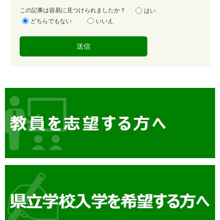
容
この記事は容易に見つけられましたか？
はい
易
どちらでもない
いいえ
度