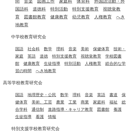
間
音楽
図画工作
家庭科
体育科
外国語活動・外
国語科
道徳科
特別活動
特別支援教育
視聴覚教
育
図書館教育
健康教育
幼児教育
人権教育
へき
地教育
中学校教育研究会
国語
社会科
数学
理科
音楽
美術
保健体育
技術・
家庭
英語
道徳
特別支援教育
視聴覚教育
学校図書
館
健康教育
生徒指導
特別活動
人権教育
総合的な学
習の時間
へき地教育
高等学校教育研究会
国語
​
地理歴史・公民
​
数学
​
理科
​
音楽
​
英語
​
書道
​
保
健体育
​
美術、工芸
​
農業
​
工業
​
商業
​
家庭科
​
福祉
​
総
合学科
​
通信制
​
進路指導・キャリア教育
​
図書館
​
養護
​
生徒指導
​
看護
​
情報
特別支援学校教育研究会