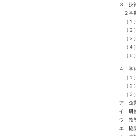
３ 技
２学期
（１）
（２）
（３）
（４）
（５）
４ 学
（１）
（２）
（３）
ア 企
イ 研
ウ 指
エ 協