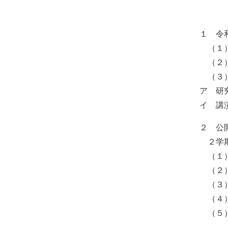
１ 令
（１）
（２）
（３）
ア 研
イ 講
２ 公
２学期
（１）
（２）
（３）
（４）
（５）