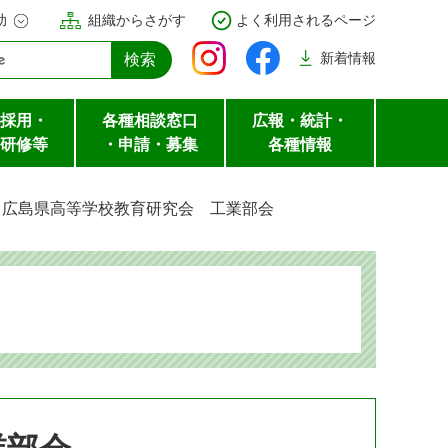
助
組織からさがす
よく利用されるページ
新着
情報
採用・
各種相談窓口
広報・統計・
研修等
・申請・募集
各種情報
>
広島県高等学校教育研究会 工業部会