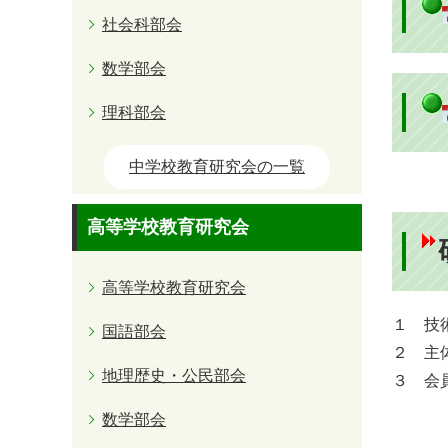
社会科部会
数学部会
理科部会
中学校教育研究会の一覧
高等学校教育研究会
高等学校教育研究会
１ 技
国語部会
２ 主
地理歴史・公民部会
３ 会
数学部会