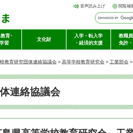
メ
本文へ
音声読み上げ
閲覧補
ニ
ュ
ー
教育･
入学・転入学
教職員
を
文化財
学習
・経済的支援
免許・
飛
ば
校教育研究団体連絡協議会
>
高等学校教育研究会
>
工業部会
し
て
体連絡協議会