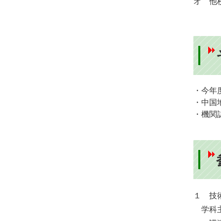
オ 他
・今年
・中国
・機関
１ 技
学科主