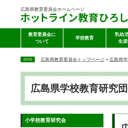
広島県教育委員会
ホームページ
教育委員会に
乳幼児
学校教育
ついて
生涯
ペ
ー
広島県教育委員会トップページ
>
広島県学
現在地
ジ
の
先
頭
広島県学校教育研究団
で
す。
本
小学校教育研究会
文