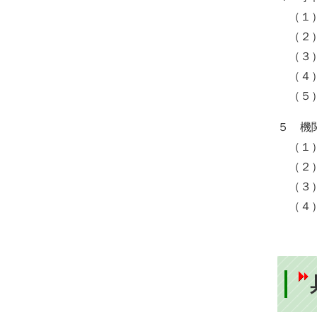
（１）
（２）
（３）
（４）
（５）
​５ 
（１）
（２）
（３）
（４）