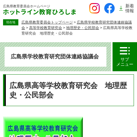
ペ
新着
広島県教育委員会
ホームページ
ー
情報
ジ
の
広島県教育委員会トップページ
>
広島県学校教育研究団体連絡協議
現在地
会
>
高等学校教育研究会
>
地理歴史・公民部会
>
広島県高等学校教
先
育研究会 地理歴史・公民部会
頭
で
す。
広島県学校教育研究団体連絡協議会
サブ
メニュー
本
文
広島県高等学校教育研究会 地理歴
史・公民部会