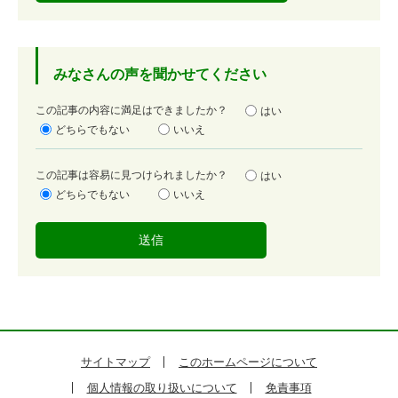
みなさんの声を聞かせてください
満
この記事の内容に満足はできましたか？
はい
足
どちらでもない
いいえ
度
容
この記事は容易に見つけられましたか？
はい
易
どちらでもない
いいえ
度
サイトマップ
このホームページについて
個人情報の取り扱いについて
免責事項