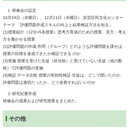
​​ １ 研修会の設定
10月24日（水曜日）、12月11日（水曜日） 安芸区民文化センター
テーマ 「評価問題作成スキルの向上と結果検証方法を知る」
(1)授業紹介（12分×5名授業）思考力育成のための授業、見方・考え
方を働かせる授業
(2)評価問題の作成 作問（グループ）どのような評価問題を課せば、
授業の目標を達成できたか検証できる のか
(3)実施 授業を受けた生徒（担当校）と受けていない生徒（他の数
校）で評価問題の実施
(4)検証 データ比較 授業の有効性検証 生徒は、どこで躓いたのか、
評価問題は適切だったか、どう改善すればいいのか
２ 研究紀要作成
研修会の成果および研究授業をまとめた。
その他