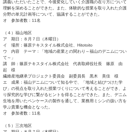
講義いただいたことで、今後変化していく介護職の在り方について
理解を深めることができた。また、体験的な授業を取り入れた介護
分野の単元計画等について、協議することができた。
オ 参加者数：11名
（４）福山地区
ア 期日：８月７日（木曜日）
イ 場所：篠原テキスタイル株式会社、Hitotoito
ウ 内容 テーマ：「地域の産業との関わり～福山のデニムについ
て～」
講 師：篠原テキスタイル株式会社 代表取締役社長 篠原 由
起 様
繊維産地継承プロジェクト委員会 副委員長 黒木 美佳 様
エ 成果：福山デニムについて知る中で、「地域と結びつけた学
び」の視点を取り入れた授業づくりについて考えることができ、よ
り探究的な学びに繋がるヒントを得ることができた。また、デニム
生地を用いたペンケースの製作を通して、業務用ミシンの扱い方を
学ぶ貴重な機会となった。
オ 参加者数：11名
（５）三次地区
ア 期日：８月７日（木曜日）