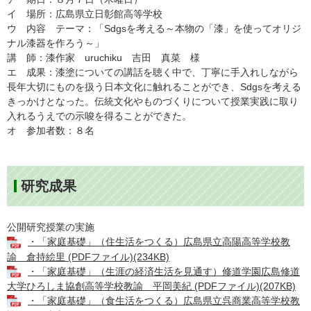
イ 場所：広島県立日彰館高等学校
ウ 内容 テーマ：「Sdgsを考える～本物の「漆」を使ってオリジ
ナル漆器を作ろう～」
講 師：漆作家 uruchiku 吉田 真菜 様
エ 成果：漆塗についての講話を聴く中で、丁寧に手入れしながら
長年大切にものを扱う日本文化に触れることができ、Sdgsを考える
きっかけとなった。伝統文化やものづくりについて授業実践に取り
入れるうえでの示唆を得ることができた。
オ 参加者数：８名
研究成果
公開研究授業の実施​​
・「家庭基礎」（住生活をつくる）広島県立高陽高等学校教
諭 倉持絵里 (PDFファイル)(234KB)
・「家庭基礎」（生涯の経済生活を見通す）修道学園広島修道
大学ひろしま協創高等学校教諭 平岡美紀 (PDFファイル)(207KB)
・「家庭基礎」（食生活をつくる）広島県立呉商業高等学校教