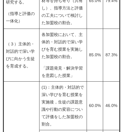
材等を持ち寄り（共有
65.0%
79.4%
研究する。
し）、指導方法と評価
（指導と評価の
の工夫について検討し
一体化）
た加盟校の割合。
各加盟校において、主
体的・対話的で深い学
（３）主体的・
びを育む授業を実施し
対話的で深い学
85.0%
87.3%
た加盟校の割合。
びに向かう生徒
を育成する。
「課題発見・解決学習
を意図した授業」
(1)：主体的・対話的で
深い学びを育む授業を
実施後，生徒の課題意
60.0%
46.0%
識や行動の変容につい
て評価をした加盟校の
割合。