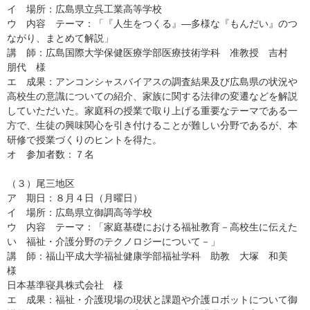
イ 場所：広島県立呉工業高等学校
ウ 内容 テーマ：「『人生をつくる』―多様な『もんだい』のつ
ながり、まとめて解説」
講 師：広島国際大学保健医療学部医療技術学科 准教授 吉村
朋代 様
エ 成果：アンコンシャスバイアスの調査結果及び広島県の状況や
高校生の意識についての紹介、家族に関する法律の変遷などを解説
していただいた。家庭科の授業で取り上げる重要なテーマである一
方で、生徒の興味関心を引き付けることが難しい分野であるが、本
研修で授業づくりのヒントを得た。
オ 参加者数：７名
（３）尾三地区
ア 期日：８月４日（月曜日）
イ 場所：広島県立御調高等学校
ウ 内容 テーマ：「家庭基礎における福祉教育－高校生に伝えた
い 福祉・介護分野のテクノロジーについて－」
講 師：福山平成大学福祉健康学部福祉学科 助教 大塚 和美
様
日本基準寝具株式会社 様
エ 成果：福祉・介護現場の現状と課題や介護ロボットについて御