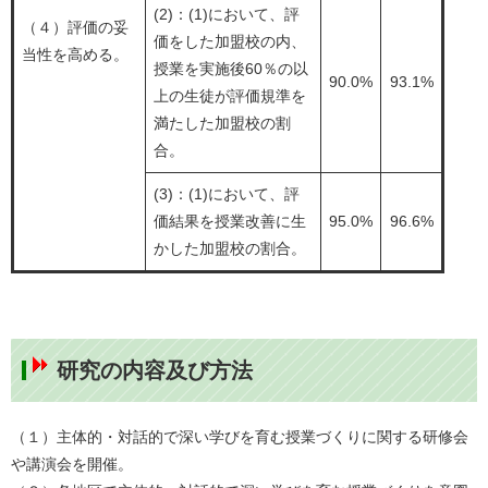
(2)：(1)において、評
（４）評価の妥
価をした加盟校の内、
当性を高める。
授業を実施後60％の以
90.0%
93.1%
上の生徒が評価規準を
満たした加盟校の割
合。
(3)：(1)において、評
価結果を授業改善に生
95.0%
96.6%
かした加盟校の割合。
研究の内容及び方法
（１）主体的・対話的で深い学びを育む授業づくりに関する研修会
や講演会を開催。