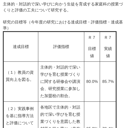
主体的・対話的で深い学びに向かう生徒を育成する家庭科の授業づ
くりと評価の工夫について研究する。
研究の目標等（今年度の研究における達成目標・評価指標・達成基
準）
Ｒ７
Ｒ７
達成目標
評価指標
目標
実績
値
値
主体的・対話的で深い
（１）教員の資
学びを育む授業づくり
質向上を図る。
に関する研修会や講演
80.0%
85.7%
会、研究授業に参加し
た加盟校の割合。
各地区で主体的・対話
（２）実践事例
的で深い学びを育む授
を基に指導方法
業づくりを意図した教
と評価について