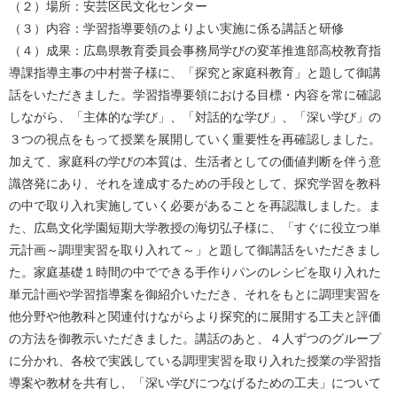
（２）場所：安芸区民文化センター
（３）内容：学習指導要領のよりよい実施に係る講話と研修
（４）成果：広島県教育委員会事務局学びの変革推進部高校教育指
導課指導主事の中村誉子様に、「探究と家庭科教育」と題して御講
話をいただきました。学習指導要領における目標・内容を常に確認
しながら、「主体的な学び」、「対話的な学び」、「深い学び」の
３つの視点をもって授業を展開していく重要性を再確認しました。
加えて、家庭科の学びの本質は、生活者としての価値判断を伴う意
識啓発にあり、それを達成するための手段として、探究学習を教科
の中で取り入れ実施していく必要があることを再認識しました。ま
た、広島文化学園短期大学教授の海切弘子様に、「すぐに役立つ単
元計画～調理実習を取り入れて～」と題して御講話をいただきまし
た。家庭基礎１時間の中でできる手作りパンのレシピを取り入れた
単元計画や学習指導案を御紹介いただき、それをもとに調理実習を
他分野や他教科と関連付けながらより探究的に展開する工夫と評価
の方法を御教示いただきました。講話のあと、４人ずつのグループ
に分かれ、各校で実践している調理実習を取り入れた授業の学習指
導案や教材を共有し、「深い学びにつなげるための工夫」について