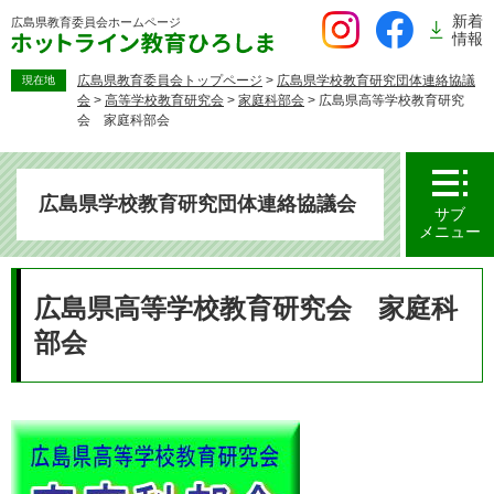
ペ
新着
広島県教育委員会
ホームページ
ー
情報
ジ
の
広島県教育委員会トップページ
>
広島県学校教育研究団体連絡協議
現在地
会
>
高等学校教育研究会
>
家庭科部会
>
広島県高等学校教育研究
先
会 家庭科部会
頭
で
す。
広島県学校教育研究団体連絡協議会
サブ
メニュー
本
文
広島県高等学校教育研究会 家庭科
部会