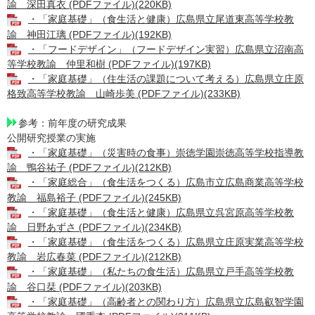
諭 深田真衣 (PDFファイル)(220KB)
・「家庭基礎」（食生活と健康）広島県立尾道東高等学校教
諭 神田江璃 (PDFファイル)(192KB)
・「フードデザイン」（フードデザイン実習）広島県立沼南高
等学校教諭 仲里和樹 (PDFファイル)(197KB)
・「家庭基礎」（住生活の課題について考える）広島県立庄原
格致高等学校教諭 山崎歩美 (PDFファイル)(233KB)
参考：前年度の研究成果​
公開研究授業の実施​​
・「家庭基礎」（災害時の食事）崇徳学園崇徳高等学校指導教
諭 鴨谷祐子 (PDFファイル)(212KB)
・「家庭総合」（食生活をつくる）広島市立広島商業高等学校
教諭 福島裕子 (PDFファイル)(245KB)
・「家庭基礎」（食生活と健康）広島県立呉宮原高等学校教
諭 日野あずさ (PDFファイル)(234KB)
・「家庭基礎」（食生活をつくる）広島県立庄原実業高等学校
教諭 岩広春菜 (PDFファイル)(212KB)
・「家庭基礎」（私たちの食生活）広島県立戸手高等学校教
諭 谷口栞 (PDFファイル)(203KB)
・「家庭基礎」（高齢者との関わり方）広島県立広島叡智学園