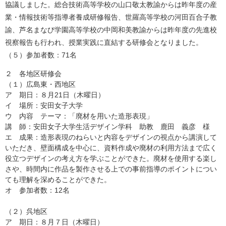
協議しました。総合技術高等学校の山口敬太教諭からは昨年度の産
業・情報技術等指導者養成研修報告、世羅高等学校の河田百合子教
諭、芦名まなび学園高等学校の中岡和美教諭からは昨年度の先進校
視察報告も行われ、授業実践に直結する研修会となりました。
（５）参加者数：71名
２ 各地区研修会
（１）広島東・西地区
ア 期日：８月21日（木曜日）
イ 場所：安田女子大学
ウ 内容 テーマ：「廃材を用いた造形表現」
講 師：安田女子大学生活デザイン学科 助教 鹿田 義彦 様
エ 成果：造形表現のねらいと内容をデザインの視点から講演して
いただき、壁面構成を中心に、資料作成や廃材の利用方法まで広く
役立つデザインの考え方を学ぶことができた。廃材を使用する楽し
さや、時間内に作品を製作させる上での事前指導のポイントについ
ても理解を深めることができた。
オ 参加者数：12名
（２）呉地区
ア 期日：８月７日（木曜日）