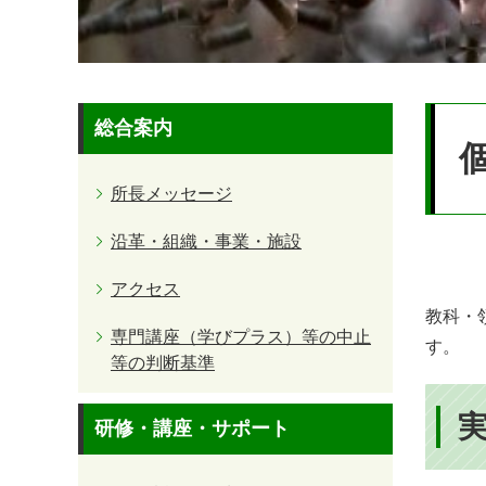
本
総合案内
文
所長メッセージ
沿革・組織・事業・施設
アクセス
教科・
専門講座（学びプラス）等の中止
す。
等の判断基準
​
研修・講座・サポート