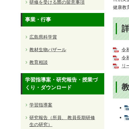
研修を受ける際の留意事項
健康教
事業・行事
広島県科学賞
教材生物バザール
令和
令和
教育相談
リー
学習指導案・研究報告・授業づ
くり・ダウンロード
学習指導案
研究報告（所員、 教員長期研修
生の研究）