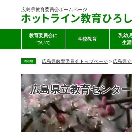
広島県教育委員会
ホームページ
教育委員会に
乳幼児
学校教育
ついて
生涯
ペ
ー
広島県教育委員会トップページ
>
広島県立
現在地
ジ
の
先
広島県立教育センター
頭
で
す。