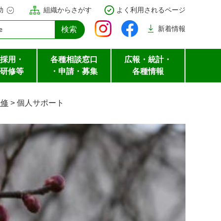
助
組織からさがす
よく利用されるページ
新着
情報
採用・
各種相談窓口
広報・統計・
研修等
・申請・募集
各種情報
研修
>
個人サポート