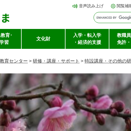
メ
本文へ
音声読み上げ
閲覧補
ニ
ュ
ー
教育･
入学・転入学
教職員
を
文化財
学習
・経済的支援
免許・
飛
ば
教育センター
>
研修・講座・サポート
>
特設講座・その他の
し
て