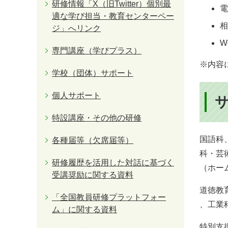
研修情報「X（旧Twitter）個別最
電
適な学び担当・教育センターペー
相
ジ」へリンク
W
専門講座（学びプラス）
※内容
学校（団体）サポート
個人サポート
特設講座・その他の研修
国語科
各種届等（欠席届等）
科・芸
研修履歴を活用した対話に基づく
（ホー
受講奨励に関する資料
道徳教
「全国教員研修プラットフォー
、工業
ム」に関する資料
特別支