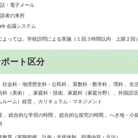
話・電子メール
談者の来所
eb 会議システム
によっては、学校訪問による実施（１回３時間以内 上限２回
サポート区分
、社会科・地理歴史科・公民科 、算数科・数学科 、理科 、生
術科（美術） 、家庭科・技術、家庭科（家庭分野） 、外国語
ムルーム）経営 、カリキュラム・マネジメント
育 、総合的な学習の時間 、総合的な探究の時間 、へき地・小規
科
援教育（実態把握、計画・支援体制、指導内容・方法）