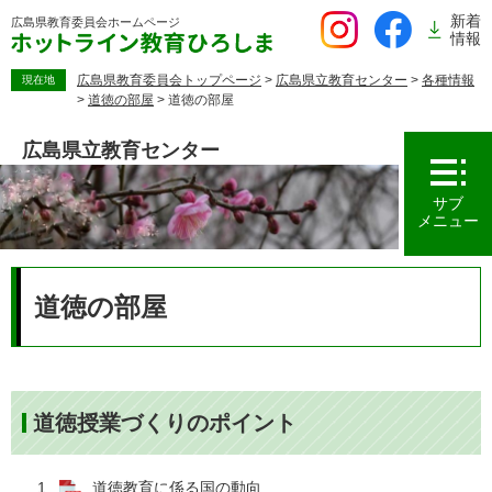
ペ
新着
広島県教育委員会
ホームページ
ー
情報
ジ
の
広島県教育委員会トップページ
>
広島県立教育センター
>
各種情報
現在地
>
道徳の部屋
>
道徳の部屋
先
頭
広島県立教育センター
で
す。
サブ
メニュー
本
文
道徳の部屋
道徳授業づくりのポイント
道徳教育に係る国の動向