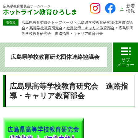
ペ
新着
広島県教育委員会
ホームページ
ー
情報
ジ
の
広島県教育委員会トップページ
>
広島県学校教育研究団体連絡協議
現在地
会
>
高等学校教育研究会
>
進路指導・キャリア教育部会
>
広島県高
先
等学校教育研究会 進路指導・キャリア教育部会
頭
で
す。
広島県学校教育研究団体連絡協議会
サブ
メニュー
本
文
広島県高等学校教育研究会 進路指
導・キャリア教育部会