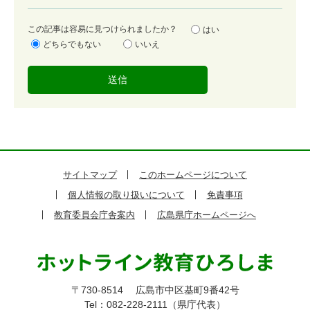
度
容
この記事は容易に見つけられましたか？
はい
易
どちらでもない
いいえ
度
サイトマップ
このホームページについて
個人情報の取り扱いについて
免責事項
教育委員会庁舎案内
広島県庁ホームページへ
〒730-8514
広島市中区基町9番42号
Tel：082-228-2111（県庁代表）