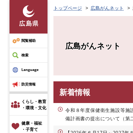
ペ
トップページ
広島がんネット
ー
ジ
の
先
頭
閲覧補助
広島がんネット
で
す
検索
。
Language
防災情報
新着情報
本
文
くらし・教育
・環境・文化
令和８年度保健衛生施設等施
備計画書の提出について（第
健康・福祉
・子育て
【2026年６月17日～202