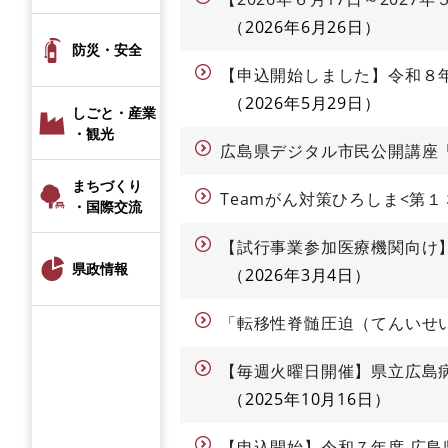
2026年6月26日
防災・安全
【申込開始しました】令和８
2026年5月29日
しごと・産業
・観光
広島県デジタル市民公開講座
まちづくり
Teamがん対策ひろしま<第
・国際交流
【試行事業参加医療機関向け
県政情報
2026年3月4日
「転移性脊髄圧迫（てんいせ
【毎週火曜日開催】県立広島
2025年10月16日
【申込開始】令和７年度 広島