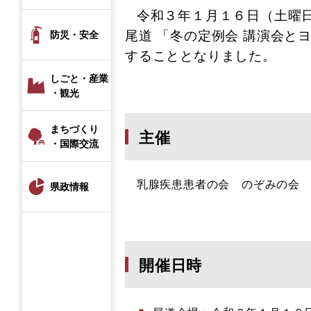
令和３年１月１６日（土曜
尾道 「冬の定例会 講演会と
防災・安全
することとなりました。
しごと・産業
・観光
まちづくり
主催
・国際交流
乳腺疾患患者の会 のぞみの会
県政情報
開催日時