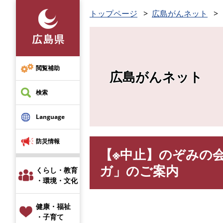
ペ
トップページ
広島がんネット
ー
ジ
の
先
頭
閲覧補助
広島がんネット
で
す
検索
。
Language
防災情報
【※中止】のぞみの
本
文
ガ」のご案内
くらし・教育
・環境・文化
健康・福祉
・子育て