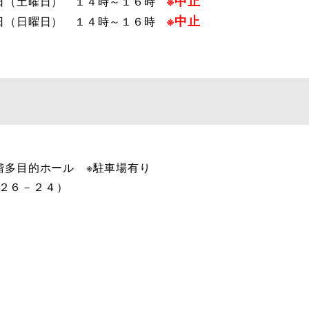
※中止
日（土曜日） １４時～１６時
※中止
日（日曜日） １４時～１６時
階多目的ホール ※駐車場有り
町２６－２４）