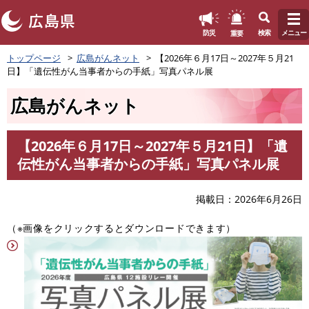
このページの本文へ
重要
防災
検索
メニュー
ペ
トップページ
広島がんネット
【2026年６月17日～2027年５月21
ー
日】「遺伝性がん当事者からの手紙」写真パネル展
ジ
の
広島がんネット
先
頭
で
【2026年６月17日～2027年５月21日】「遺
す
本
伝性がん当事者からの手紙」写真パネル展
。
文
掲載日
2026年6月26日
（※画像をクリックするとダウンロードできます）