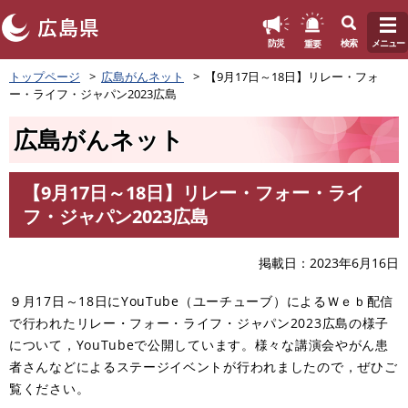
このページの本文へ
重要
防災
検索
メニュー
ペ
トップページ
広島がんネット
【9月17日～18日】リレー・フォ
ー
ー・ライフ・ジャパン2023広島
ジ
の
広島がんネット
先
頭
で
【9月17日～18日】リレー・フォー・ライ
す
本
フ・ジャパン2023広島
。
文
掲載日
2023年6月16日
９月17日～18日にYouTube（ユーチューブ）によるＷｅｂ配信
で行われたリレー・フォー・ライフ・ジャパン2023広島の様子
について，YouTubeで公開しています。様々な講演会やがん患
者さんなどによるステージイベントが行われましたので，ぜひご
覧ください。​