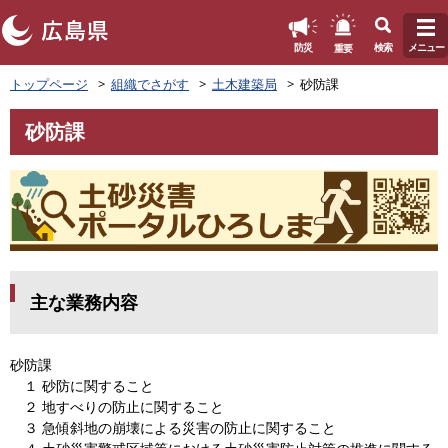
このページの本文へ
重要
防災
検索
メニュー
ペ
トップページ
組織でさがす
土木建築局
砂防課
ー
ジ
砂防課
の
本
先
文
頭
で
す
。
主な業務内容
砂防課
１ 砂防に関すること
２ 地すべりの防止に関すること
３ 急傾斜地の崩壊による災害の防止に関すること