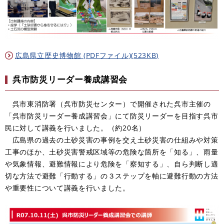
広島県立歴史博物館 (PDFファイル)(523KB)
呉市防災リーダー養成講習会
呉市東消防署（呉市防災センター）で開催された呉市主催の
「呉市防災リーダー養成講習会」にて防災リーダーを目指す呉市
民に対して講義を行いました。（約20名）
広島県の過去の土砂災害の事例を交え土砂災害の仕組みや対策
工事のほか、土砂災害警戒区域等の危険な箇所を「知る」、雨量
や気象情報、避難情報により危険を「察知する」、自ら判断し適
切な方法で避難「行動する」の３ステップを軸に避難行動の方法
や重要性について講義を行いました。