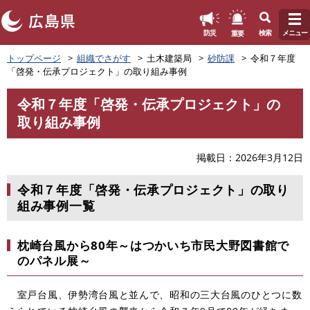
このページの本文へ
重要
防災
検索
メニュー
ペ
トップページ
組織でさがす
土木建築局
砂防課
令和７年度
ー
「啓発・伝承プロジェクト」の取り組み事例
ジ
の
令和７年度「啓発・伝承プロジェクト」の
先
本
取り組み事例
頭
文
で
す
掲載日
2026年3月12日
。
令和７年度「啓発・伝承プロジェクト」の取り
組み事例一覧
枕崎台風から80年～はつかいち市民大野図書館で
のパネル展～
室戸台風、伊勢湾台風と並んで、昭和の三大台風のひとつに数