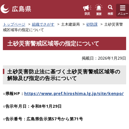
このページの本文へ
重要
防災
検索
メニュー
ペ
トップページ
組織でさがす
土木建築局
砂防課
土砂災害警
ー
戒区域等の指定について
ジ
の
土砂災害警戒区域等の指定について
先
本
頭
文
で
掲載日
2026年1月29日
す
。
土砂災害防止法に基づく土砂災害警戒区域等の
解除及び指定の告示について
○県報HP：
https://www.pref.hiroshima.lg.jp/site/kenpo/
○告示年月日：令和8年1月29日
○告示番号：広島県告示第57号から第71号