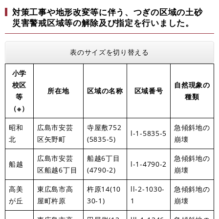
対策工事や地形改変等に伴う、つぎの区域の土砂
災害警戒区域等の解除及び指定を行いました。
表のサイズを切り替える
小学
校区
自然現象の
所在地
区域の名称
区域番号
等
種類
（※）
昭和
広島市安芸
寺屋敷752
急傾斜地の
l-1-5835-5
北
区矢野町
(5835-5)
崩壊
広島市安芸
船越6丁目
急傾斜地の
船越
l-1-4790-2
区船越6丁目
(4790-2)
崩壊
高美
東広島市高
杵原14(10
ll-2-1030-
急傾斜地の
が丘
屋町杵原
30-1)
1
崩壊