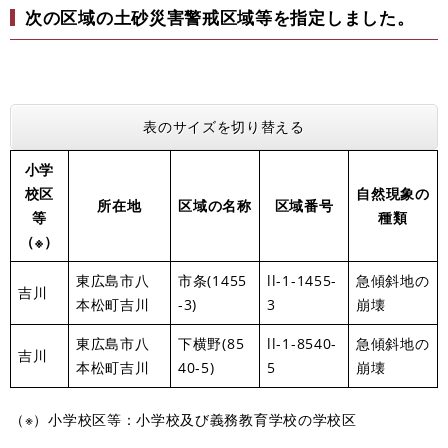
​次の区域の土砂災害警戒区域等を指定しました。
表のサイズを切り替える
小学
校区
自然現象の
所在地
区域の名称
区域番号
等
種類
（※）
東広島市八
市条(1455
ll-1-1455-
急傾斜地の
吉川
本松町吉川
-3)
3
崩壊
東広島市八
下横野(85
ll-1-8540-
急傾斜地の
吉川
本松町吉川
40-5)
5
崩壊
（※）小学校区等：小学校及び義務教育学校の学校区