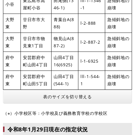
東広島市高
田尾側(13
lll-1-1346
急傾斜地の
小谷
屋町小谷
46-1)
-1
崩壊
大野
廿日市市大
青葉台A(8
急傾斜地の
l-2-888
東
野
88)
崩壊
大野
廿日市市物
物見山A(8
急傾斜地の
l-2-887-2
東
見東1丁目
87-2)
崩壊
府中
安芸郡府中
山田4丁目
急傾斜地の
l-1-6925
東
町山田4丁目
16(6925)
崩壊
府中
安芸郡府中
山田4丁目
lll-1-544-
急傾斜地の
東
町山田5丁目
(544-1)
1
崩壊
表のサイズを切り替える
（※）小学校区等：小学校及び義務教育学校の学校区
令和8年1月29日現在の指定状況