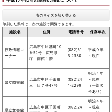
平成17年以前の県報の閲覧について
表のサイズを切り替える
印刷した県報は、次の施設で閲覧できます。
施設名
住所
電話番号
保存年次
広島市中区基町10
行政情報コ
(082)51
平成９年
番52号 広島県
ーナー
3-2380
～現在
庁 南館１階
明治４年
広島市中区千田町
(082)24
～現在
県立図書館
三丁目７番47号
1-2299
（一部欠
号あり）
明治４年
広島市中区千田町
(082)24
～現在
県立文書館