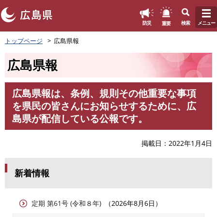
このページの本文へ
重要
防災
検索
メニュー
ペ
トップページ
広島県報
ー
ジ
広島県報
の
先
頭
広島県報は、条例、規則その他重要な事項
で
本
を県民の皆さんにお知らせするために、広
す
文
。
島県が配信している公報です。
掲載日
2022年1月4日
新着情報
定期 第61号 (令和８年)
2026年8月6日