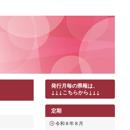
発行月毎の県報は、
↓↓↓こちらから↓↓↓
定期
令和８年８月