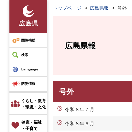
ペ
トップページ
広島県報
号外
ー
ジ
の
先
頭
閲覧補助
広島県報
で
す
検索
。
Language
防災情報
号外
本
文
くらし・教育
・環境・文化
令和８年７月
健康・福祉
令和８年６月
・子育て