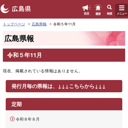
このページの本文へ
重要
防災
検索
メニュー
ペ
トップページ
広島県報
令和５年11月
ー
ジ
広島県報
の
先
頭
令和５年11月
で
本
す
文
。
現在、掲載されている情報はありません。
発行月毎の県報は、↓↓↓こちらから↓↓↓
定期
令和８年８月