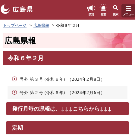
このページの本文へ
重要
防災
検索
メニュー
ペ
トップページ
広島県報
令和６年２月
ー
ジ
広島県報
の
先
頭
令和６年２月
で
本
す
文
。
号外 第３号 (令和６年)
2024年2月8日
号外 第２号 (令和６年)
2024年2月6日
発行月毎の県報は、↓↓↓こちらから↓↓↓
定期