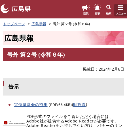
このページの本文へ
重要
防災
検索
メニュー
ペ
トップページ
広島県報
号外 第２号 (令和６年)
ー
ジ
広島県報
の
先
頭
号外 第２号 (令和６年)
で
本
す
文
。
掲載日
2024年2月6日
告示
定例県議会の招集
(
財政課
)
(PDF/66.4KB)
PDF形式のファイルをご覧いただく場合には、
Adobe社が提供するAdobe Readerが必要です。
Adobe Readerをお持ちでない方は、バナーのリン