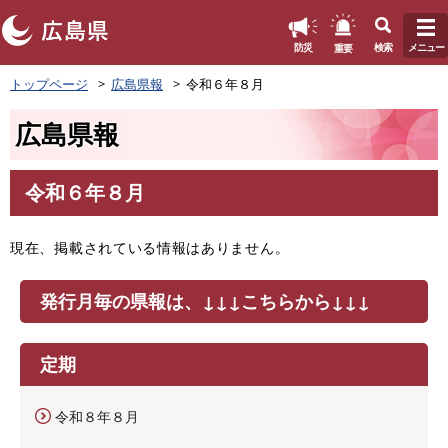
このページの本文へ
重要
防災
検索
メニュー
ペ
トップページ
広島県報
令和６年８月
ー
ジ
広島県報
の
先
頭
令和６年８月
で
本
す
文
。
現在、掲載されている情報はありません。
発行月毎の県報は、↓↓↓こちらから↓↓↓
定期
令和８年８月