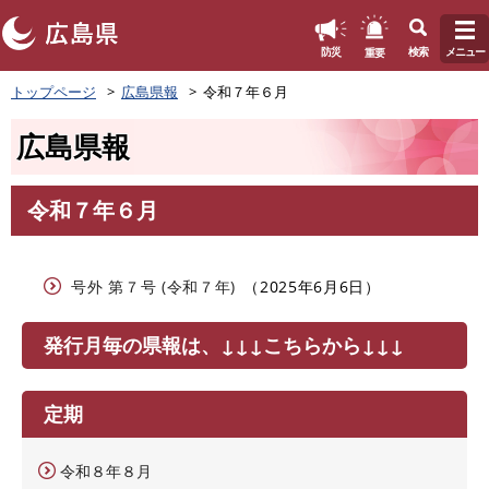
このページの本文へ
重要
防災
検索
メニュー
ペ
トップページ
広島県報
令和７年６月
ー
ジ
広島県報
の
先
頭
令和７年６月
で
本
す
文
。
号外 第７号 (令和７年)
2025年6月6日
発行月毎の県報は、↓↓↓こちらから↓↓↓
定期
令和８年８月