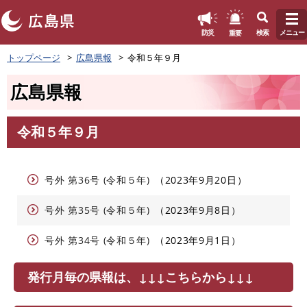
このページの本文へ
重要
防災
検索
メニュー
ペ
トップページ
広島県報
令和５年９月
ー
ジ
広島県報
の
先
頭
令和５年９月
で
本
す
文
。
号外 第36号 (令和５年)
2023年9月20日
号外 第35号 (令和５年)
2023年9月8日
号外 第34号 (令和５年)
2023年9月1日
発行月毎の県報は、↓↓↓こちらから↓↓↓