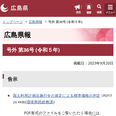
このページの本文へ
重要
防災
検索
メニュー
ペ
トップページ
広島県報
号外 第36号 (令和５年)
ー
ジ
広島県報
の
先
頭
号外 第36号 (令和５年)
で
本
す
文
。
掲載日
2023年9月20日
告示
国土利用計画法施行令の規定による標準価格の判定
(PDF/7
(
環境県民総務課
)
26.4KB)
PDF形式のファイルをご覧いただく場合には、