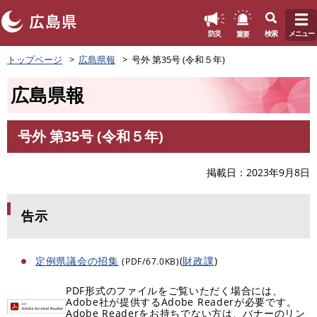
このページの本文へ
重要
防災
検索
メニュー
ペ
トップページ
広島県報
号外 第35号 (令和５年)
ー
ジ
広島県報
の
先
頭
号外 第35号 (令和５年)
で
本
す
文
。
掲載日
2023年9月8日
告示
定例県議会の招集
(
財政課
)
(PDF/67.0KB)
PDF形式のファイルをご覧いただく場合には、
Adobe社が提供するAdobe Readerが必要です。
Adobe Readerをお持ちでない方は、バナーのリン