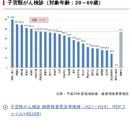
子宮頸がん検診（対象年齢：20～69歳）
出典：平成30年度地域保健・健康増進事業報告
子宮頸がん検診 精密検査受診率推移（H21～H29） (PDFフ
ァイル)(492KB)