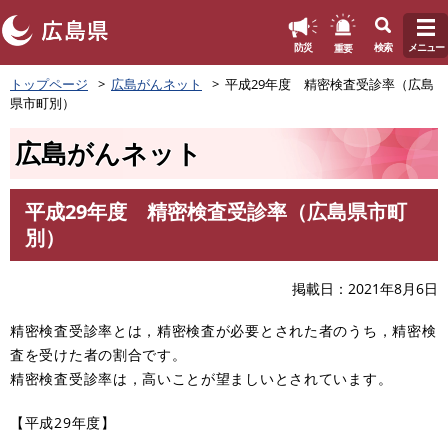
このページの本文へ
重要
防災
検索
メニュー
ペ
トップページ
広島がんネット
平成29年度 精密検査受診率（広島
ー
県市町別）
ジ
の
広島がんネット
先
頭
で
平成29年度 精密検査受診率（広島県市町
す
本
別）
。
文
掲載日
2021年8月6日
精密検査受診率とは，精密検査が必要とされた者のうち，精密検
査を受けた者の割合です。
精密検査受診率は，高いことが望ましいとされています。
【平成29年度】