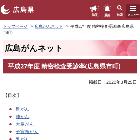
このページの本文へ
重要
防災
検索
メニュー
ペ
トップページ
広島がんネット
平成27年度 精密検査受診率(広島県
ー
市町)
ジ
の
広島がんネット
先
頭
で
平成27年度 精密検査受診率(広島県市町)
す
本
。
文
掲載日
2020年3月25日
【目次】
胃がん
肺がん
大腸がん
子宮頸がん
乳がん