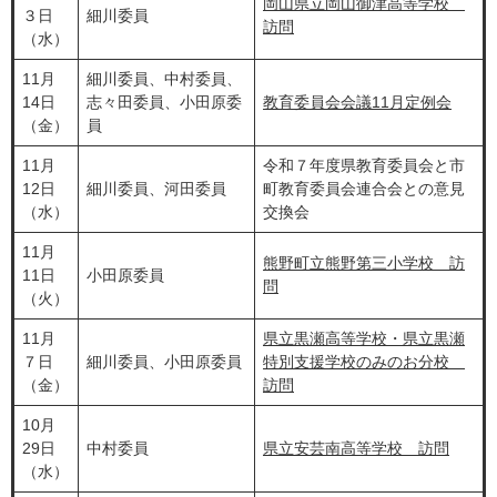
岡山県立岡山御津高等学校
３日
細川委員
訪問
（水）
11月
細川委員、中村委員、
14日
志々田委員、小田原委
教育委員会会議11月定例会
（金）
員
11月
令和７年度県教育委員会と市
12日
細川委員、河田委員
町教育委員会連合会との意見
（水）
交換会
11月
熊野町立熊野第三小学校 訪
11日
小田原委員
問
（火）
11月
県立黒瀬高等学校・県立黒瀬
７日
細川委員、小田原委員
特別支援学校のみのお分校
（金）
訪問
10月
29日
中村委員
県立安芸南高等学校 訪問
（水）