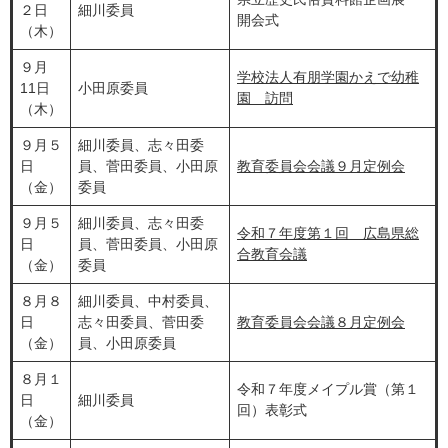
２日
細川委員
開会式
（木）
９月
学校法人有朋学園かえで幼稚
11日
小田原委員
園 訪問
（木）
９月５
細川委員、志々田委
日
員、菅田委員、小田原
教育委員会会議９月定例会
（金）
委員
９月５
細川委員、志々田委
令和７年度第１回 広島県総
日
員、菅田委員、小田原
合教育会議
（金）
委員
８月８
細川委員、中村委員、
日
志々田委員、菅田委
教育委員会会議８月定例会
（金）
員、小田原委員
８月１
令和７年度メイプル賞（第１
日
細川委員
回）表彰式
（金）