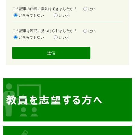
満
この記事の内容に満足はできましたか？
はい
足
どちらでもない
いいえ
度
容
この記事は容易に見つけられましたか？
はい
易
どちらでもない
いいえ
度