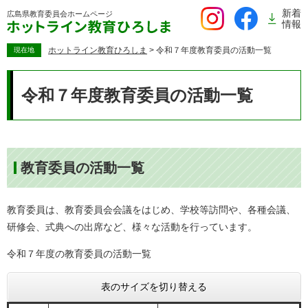
ペ
新着
広島県教育委員会
ホームページ
ー
情報
ジ
の
ホットライン教育ひろしま
>
令和７年度教育委員の活動一覧
現在地
先
本
頭
文
令和７年度教育委員の活動一覧
で
す。
教育委員の活動一覧
教育委員は、教育委員会会議をはじめ、学校等訪問や、各種会議、
研修会、式典への出席など、様々な活動を行っています。
令和７年度の教育委員の活動一覧
表のサイズを切り替える