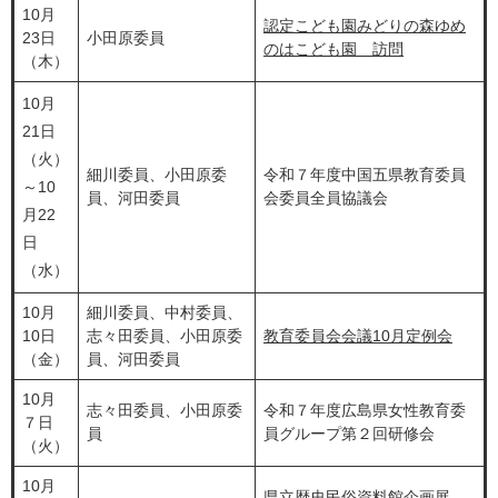
10月
認定こども園みどりの森ゆめ
23日
小田原委員
のはこども園 訪問
（木）
10月
21日
（火）
細川委員、小田原委
令和７年度中国五県教育委員
～10
員、河田委員
会委員全員協議会
月22
日
（水）
10月
細川委員、中村委員、
10日
志々田委員、小田原委
教育委員会会議10月定例会
（金）
員、河田委員
10月
志々田委員、小田原委
令和７年度広島県女性教育委
７日
員
員グループ第２回研修会
（火）
10月
県立歴史民俗資料館企画展