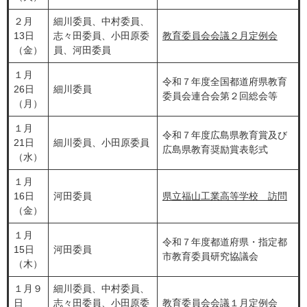
２月
細川委員、中村委員、
13日
志々田委員、小田原委
教育委員会会議２月定例会
（金）
員、河田委員
１月
令和７年度全国都道府県教育
26日
細川委員
委員会連合会第２回総会等
（月）
１月
令和７年度広島県教育賞及び
21日
細川委員、小田原委員
広島県教育奨励賞表彰式
（水）
１月
16日
河田委員
県立福山工業高等学校 訪問
（金）
１月
令和７年度都道府県・指定都
15日
河田委員
市教育委員研究協議会
（木）
１月９
細川委員、中村委員、
日
志々田委員、小田原委
教育委員会会議１月定例会