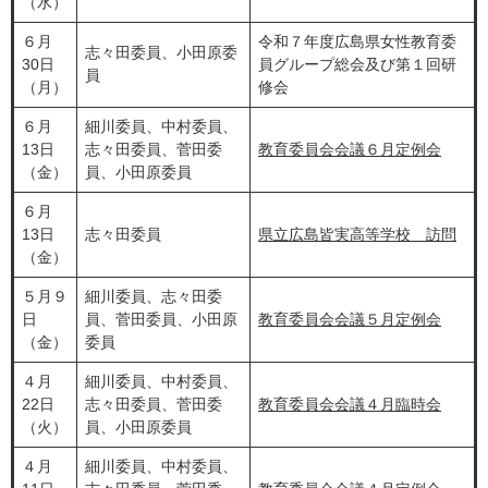
（水）
６月
令和７年度広島県女性教育委
志々田委員、小田原委
30日
員グループ総会及び第１回研
員
（月）
修会
６月
細川委員、中村委員、
13日
志々田委員、菅田委
教育委員会会議６月定例会
（金）
員、小田原委員
６月
13日
志々田委員
県立広島皆実高等学校 訪問
（金）
５月９
細川委員、志々田委
日
員、菅田委員、小田原
教育委員会会議５月定例会
（金）
委員
４月
細川委員、中村委員、
22日
志々田委員、菅田委
教育委員会会議４月臨時会
（火）
員、小田原委員
４月
細川委員、中村委員、