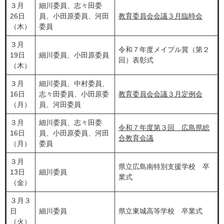
３月
細川委員、志々田委
26日
員、小田原委員、河田
教育委員会会議３月臨時会
（木）
委員
３月
令和７年度メイプル賞（第２
19日
細川委員、小田原委員
回）表彰式
（木）
３月
細川委員、中村委員、
16日
志々田委員、小田原委
教育委員会会議３月定例会
（月）
員、河田委員
３月
細川委員、志々田委
令和７年度第３回 広島県総
16日
員、小田原委員、河田
合教育会議
（月）
委員
３月
県立広島南特別支援学校 卒
13日
細川委員
業式
（金）
３月３
日
細川委員
県立東城高等学校 卒業式
（火）