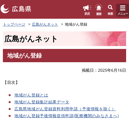
このページの本文へ
重要
防災
検索
メニュー
ペ
トップページ
広島がんネット
地域がん登録
ー
ジ
広島がんネット
の
先
頭
地域がん登録
で
本
す
文
。
掲載日
2025年6月16日
【目次】
地域がん登録とは
地域がん登録集計結果データ
広島県地域がん登録資料利用申請（予後情報を除く）
地域がん登録予後情報提供申請(医療機関のみなさまへ)