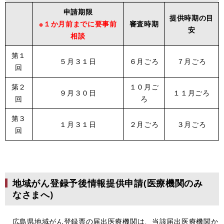
申請期限
提供時期の目
※１か月前までに要事前
審査時期
安
相談
第１
５月３１日
６月ごろ
７月ごろ
回
第２
１０月ご
９月３０日
１１月ごろ
回
ろ
第３
１月３１日
２月ごろ
３月ごろ
回
地域がん登録予後情報提供申請(医療機関のみ
なさまへ)
広島県地域がん登録票の届出医療機関は、当該届出医療機関か