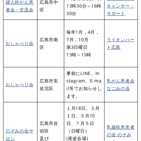
婦人科がん患
広島市中
13時30分～16時
キャンサー・
者会・交流会
区
30分
サポート
毎年1月，4月，
広島市南
7月，10月
ライオンハー
おしゃべり会
区
第3日曜日
ト広島
13時～15時
事前にLINE、In
広島市安
stagram、E-ma
乳がん患者会
おしゃべり会
佐北区
il等でお知らせし
なごみの会
ます。
１月18日、３月
１日、５月10
広島市佐
日、７月５日
乳腺疾患患者
のぞみの会サ
伯区
（日曜日）
の会 のぞみ
ロン
及び
(尾道会場)