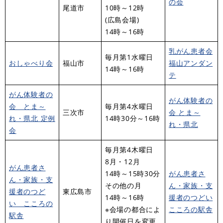
の会
尾道市
10時～12時
(広島会場)
14時～16時
乳がん患者会
毎月第1水曜日
おしゃべり会
福山市
福山アンダン
14時～16時
テ
がん体験者の
がん体験者の
会 とま～
毎月第4水曜日
三次市
会 とま～
れ・県北 定例
14時30分～16時
れ・県北
会
毎月第4木曜日
8月・12月
がん患者さ
14時～15時30分
がん患者さ
ん・家族・支
その他の月
ん・家族・支
援者のつど
東広島市
14時～16時
援者のつどい
い こころの
※会場の都合によ
こころの駅舎
駅舎
り開催日を変更