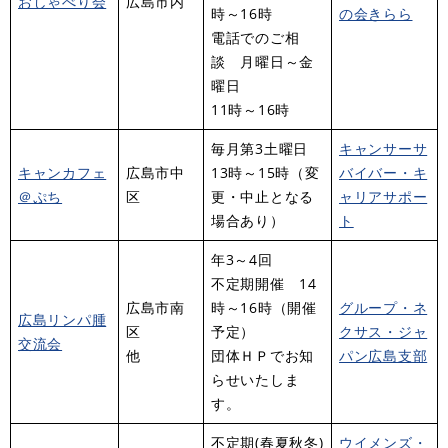
おしゃべり会
広島市内
時～16時
の会きらら
電話でのご相
談 月曜日～金
曜日
11時～16時
毎月第3土曜日
キャンサーサ
キャンカフェ
広島市中
13時～15時（変
バイバー・キ
＠ぷち
区
更・中止となる
ャリアサポー
場合あり）
ト
年3～4回
不定期開催 14
広島市南
時～16時（開催
グループ・ネ
広島リンパ腫
区
予定）
クサス・ジャ
交流会
他
団体ＨＰでお知
パン広島支部
らせいたしま
す。
不定期(春夏秋冬)
ウイメンズ・