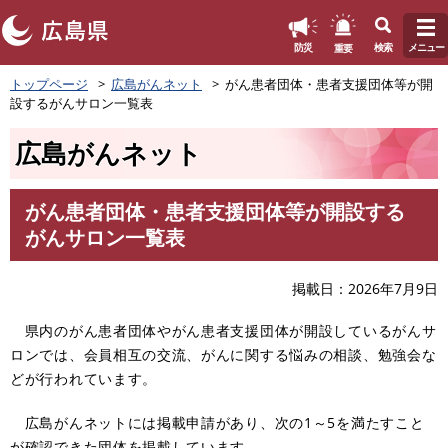
このページの本文へ
重要
防災
検索
メニュー
ペ
トップページ
広島がんネット
がん患者団体・患者支援団体等が開
ー
設するがんサロン一覧表
ジ
の
広島がんネット
先
頭
で
がん患者団体・患者支援団体等が開設する
す
本
がんサロン一覧表
。
文
掲載日
2026年7月9日
県内のがん患者団体やがん患者支援団体が開設しているがんサ
ロンでは、会員相互の交流、がんに関する悩みの相談、勉強会な
どが行われています。
広島がんネットには掲載申請があり、次の1～5を満たすこと
が確認できた団体を掲載しています。