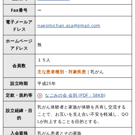
Fax番号
ー
電子メールア
nagomichan.asa@gmail.com
ドレス
ホームページ
無
アドレス
１５人
会員数
主な患者種別・対象疾患
｜乳がん
設立時期
平成25年
定款・規約等
なごみの会 会則 (PDF：58KB)
乳がん体験者と家族が体験を共有し交流する
設立経緯・目
ことで、お互いを支え合い不安を軽減し、QO
的
Lが向上することを目的とする。
入会資格
乳がん患者とその家族