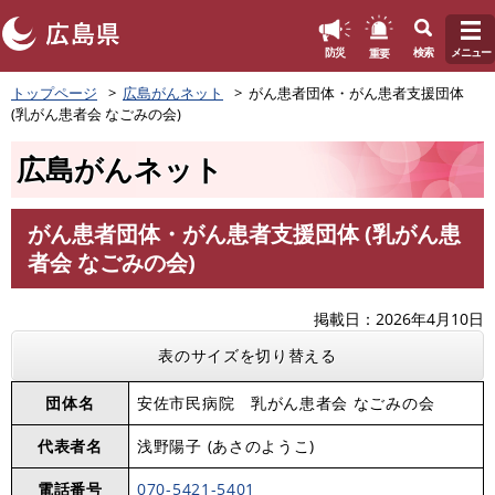
このページの本文へ
重要
防災
検索
メニュー
ペ
トップページ
広島がんネット
がん患者団体・がん患者支援団体
ー
(乳がん患者会 なごみの会)
ジ
の
広島がんネット
先
頭
で
がん患者団体・がん患者支援団体 (乳がん患
す
本
者会 なごみの会)
。
文
掲載日
2026年4月10日
表のサイズを切り替える
団体名
安佐市民病院 乳がん患者会 なごみの会
代表者名
浅野陽子 (あさのようこ)
電話番号
070-5421-5401