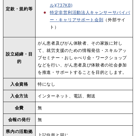
ル)(737KB)
定款・規約等
特定非営利活動法人キャンサーサバイバ
ー・キャリアサポート会則
（外部サイ
ト）
がん患者及びがん体験者、その家族に対し
て、就労支援のための情報発信・スキルアッ
設立経緯・目
プセミナー・おしゃべり会・ワークショップ
的
などを行い、がん患者及び体験者の社会参加
を推進・サポートすることを目的とします。
入会資格
特になし
入会方法
インターネット、電話、郵送
会費
無
会報の発行
無
県内の活動拠
上記住所と同じ