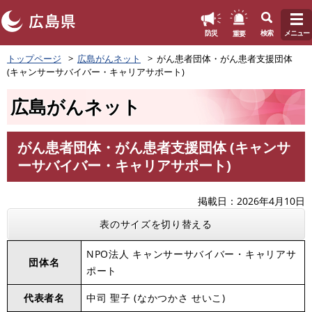
このページの本文へ
重要
防災
検索
メニュー
ペ
トップページ
広島がんネット
がん患者団体・がん患者支援団体
ー
(キャンサーサバイバー・キャリアサポート)
ジ
の
広島がんネット
先
頭
で
がん患者団体・がん患者支援団体 (キャンサ
す
本
ーサバイバー・キャリアサポート)
。
文
掲載日
2026年4月10日
表のサイズを切り替える
NPO法人 キャンサーサバイバー・キャリアサ
団体名
ポート
代表者名
中司 聖子 (なかつかさ せいこ)