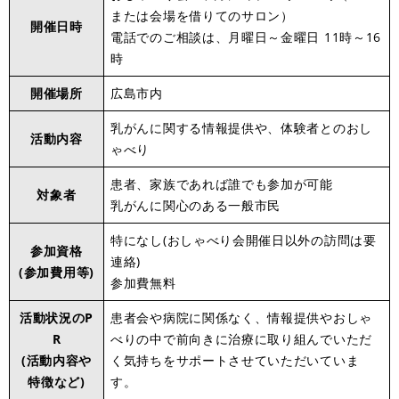
または会場を借りてのサロン）
開催日時
電話でのご相談は、月曜日～金曜日 11時～16
時
開催場所
広島市内
乳がんに関する情報提供や、体験者とのおし
活動内容
ゃべり
患者、家族であれば誰でも参加が可能
対象者
乳がんに関心のある一般市民
特になし(おしゃべり会開催日以外の訪問は要
参加資格
連絡)
(参加費用等)
参加費無料
活動状況のP
患者会や病院に関係なく、情報提供やおしゃ
R
べりの中で前向きに治療に取り組んでいただ
(活動内容や
く気持ちをサポートさせていただいていま
特徴など)
す。