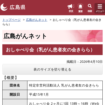
このページの本文へ
重要
防災
検索
メニュー
ペ
トップページ
広島がんネット
おしゃべり会（乳がん患者友の会き
ー
らら）
ジ
の
広島がんネット
先
頭
で
おしゃべり会（乳がん患者友の会きらら）
す
本
。
文
掲載日
2026年4月10日
表のサイズを切り替える
【概要】
団体名
特定非営利活動法人 乳がん患者友の会きらら
開設日
平成15年1月
おしゃべり会 2ヶ月に1回 13時～16時（Web