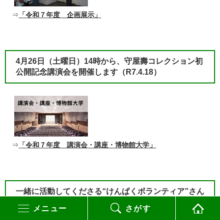
⇒
「令和７年度 企画展示」
​4月26日（土曜日）14時から、守屋壽コレクション初
公開記念講演会を開催します（R7.4.18）
⇒
「令和７年度 講演会・講座・博物館大学」
​一緒に活動してくださる“けんぱくボランティア”さん
を募集します！（R7.4.17）
メニュー
さがす