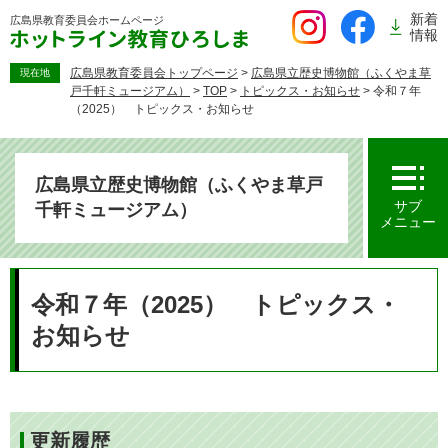
ペ
新着
広島県教育委員会
ホームページ
ー
情報
ジ
の
広島県教育委員会トップページ
>
広島県立歴史博物館（ふくやま草
現在地
戸千軒ミュージアム）
>
TOP
>
トピックス・お知らせ
>
令和７年
先
（2025） トピックス・お知らせ
頭
で
す。
広島県立歴史博物館（ふくやま草戸
サブ
千軒ミュージアム）
メニュー
本
文
令和７年（2025） トピックス・
お知らせ
更新履歴