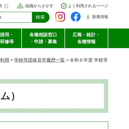
助
組織からさがす
よく利用されるページ
新着
情報
採用・
各種相談窓口
広報・統計・
研修等
・申請・募集
各種情報
利用
>
学校等団体見学履歴一覧
>
令和６年度 学校等
アム）