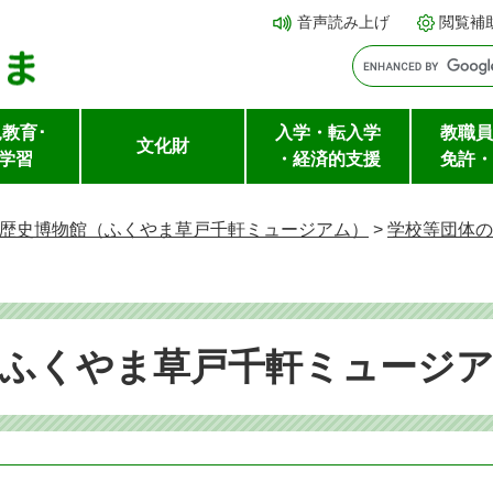
メ
本文へ
音声読み上げ
閲覧補
ニ
ュ
ー
教育･
入学・転入学
教職員
を
文化財
学習
・経済的支援
免許・
飛
ば
歴史博物館（ふくやま草戸千軒ミュージアム）
>
学校等団体の
し
て
（ふくやま草戸千軒ミュージ