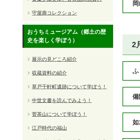
岡
守屋壽コレクション
おうちミュージアム（郷土の歴
史を楽しく学ぼう）
2
展示の見どころ紹介
ふ
収蔵資料の紹介
草戸千軒町遺跡について学ぼう！
備
中世文書を読んでみよう！
菅茶山について学ぼう！
如
江戸時代の福山