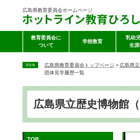
広島県教育委員会
ホームページ
教育委員会に
乳幼児
学校教育
ついて
生涯
ペ
ー
広島県教育委員会トップページ
>
広島県立
現在地
ジ
団体見学履歴一覧
の
先
頭
で
広島県立歴史博物館
す。
本
TOP