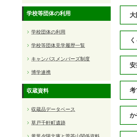
学校等団体の利用
大
学校団体の利用
く
学校等団体見学履歴一覧
キャンパスメンバーズ制度
安
博学連携
考
収蔵資料
収蔵品データベース
か
草戸千軒町遺跡
黄葉夕陽文庫と菅茶山関係資料