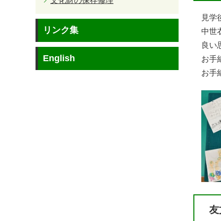
文化財の保存修理
見学
リンク集
中世
良い
English
お手
お手
友