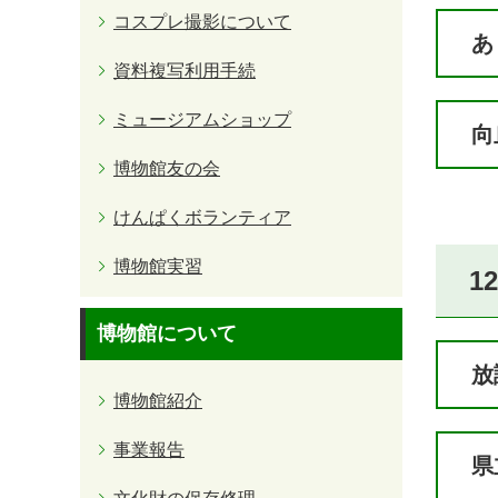
コスプレ撮影について
あ
資料複写利用手続
ミュージアムショップ
向
博物館友の会
けんぱくボランティア
博物館実習
1
博物館について
放
博物館紹介
事業報告
県