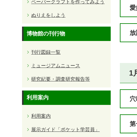
ペーパークラフトを作ってみよう
愛
ぬりえをしよう
放
博物館の刊行物
刊行図録一覧
ミュージアムニュース
1
研究紀要・調査研究報告等
利用案内
穴
利用案内
第
展示ガイド「ポケット学芸員」