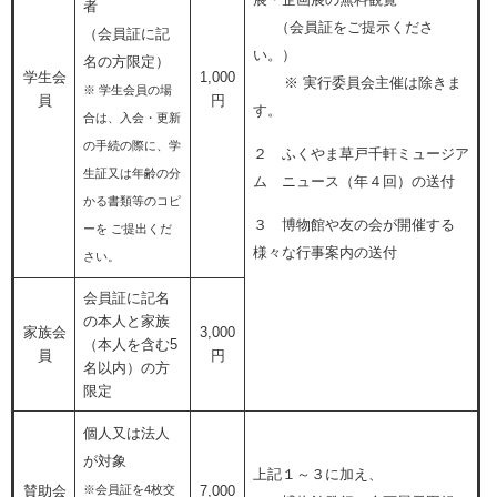
展・企画展の無料観覧
者
（会員証をご提示くださ
（会員証に記
い。）
名の方限定）
学生会
1,000
※ 実行委員会主催は除きま
※ 学生会員の場
員
円
す。
合は、入会・更新
の手続の際に、学
２ ふくやま草戸千軒ミュージア
生証又は年齢の分
ム ニュース（年４回）の送付
かる書類等のコピ
３ 博物館や友の会が開催する
ーを ご提出くだ
様々な行事案内の送付
さい。​
会員証に記名
の本人と家族
家族会
3,000
（本人を含む5
員
円
名以内）の方
限定
個人又は法人
が対象
上記１～３に加え、
※会員証を4枚交
賛助会
7,000