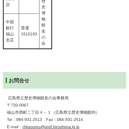
歴
店
史
博
物
中国
館
銀行
普通
友
福山
1515193
の
支店
会
お問合せ
広島県立歴史博物館友の会事務局
〒720-0067
福山市西町二丁目４－１（広島県立歴史博物館内）
Tel：084-931-2513 Fax：084-931-2514
E-mail：
rhksoumu@pref.hiroshima.lg.jp