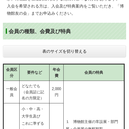
入会を希望される方は、入会及び特典案内をご覧いただき、「博
物館友の会」までお申込みください。
会員の種類、会費及び特典
表のサイズを切り替える
会員区
年会
要件など
会員の特典
分
費
どなたでも
一般会
2,000
（会員証に記
員
円
名の方限定）
小・中・高・
大学生及び
１ 博物館主催の常設展・部門
これに準ずる