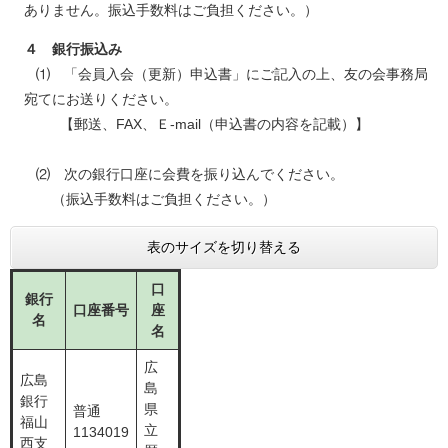
ありません。振込手数料はご負担ください。）
４ 銀行振込み
⑴ 「会員入会（更新）申込書」にご記入の上、友の会事務局
宛てにお送りください。
【郵送、FAX、Ｅ-mail（申込書の内容を記載）】
⑵ 次の銀行口座に会費を振り込んでください。
（振込手数料はご負担ください。）
表のサイズを切り替える
口
銀行
口座番号
座
名
名
広
広島
島
銀行
県
普通
福山
立
1134019
西支