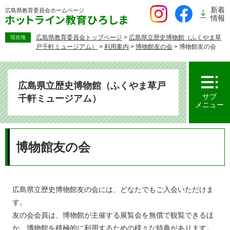
ペ
新着
広島県教育委員会
ホームページ
ー
情報
ジ
の
広島県教育委員会トップページ
>
広島県立歴史博物館（ふくやま草
現在地
戸千軒ミュージアム）
>
利用案内
>
博物館友の会
>
博物館友の会
先
頭
で
す。
広島県立歴史博物館（ふくやま草戸
サブ
千軒ミュージアム）
メニュー
本
文
博物館友の会
広島県立歴史博物館友の会には、どなたでもご入会いただけま
す。
友の会会員は、博物館が主催する展覧会を無償で観覧できるほ
か、博物館を積極的に利用するための様々な特典があります。