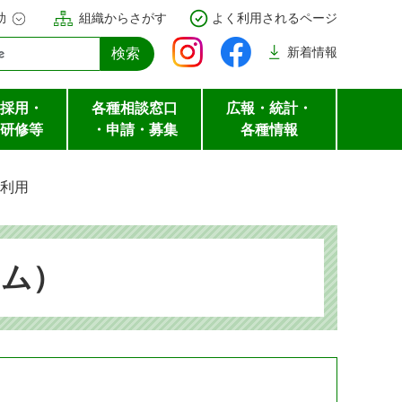
助
組織からさがす
よく利用されるページ
新着
情報
採用・
各種相談窓口
広報・統計・
研修等
・申請・募集
各種情報
利用
アム）