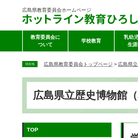
広島県教育委員会
ホームページ
教育委員会に
乳幼児
学校教育
ついて
生涯
ペ
ー
広島県教育委員会トップページ
>
広島県立
現在地
ジ
の
先
頭
広島県立歴史博物館
で
す。
本
TOP
文