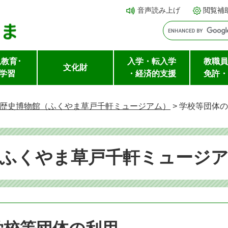
メ
本文へ
音声読み上げ
閲覧補
ニ
ュ
ー
教育･
入学・転入学
教職員
を
文化財
学習
・経済的支援
免許・
飛
ば
歴史博物館（ふくやま草戸千軒ミュージアム）
>
学校等団体の
し
て
（ふくやま草戸千軒ミュージ