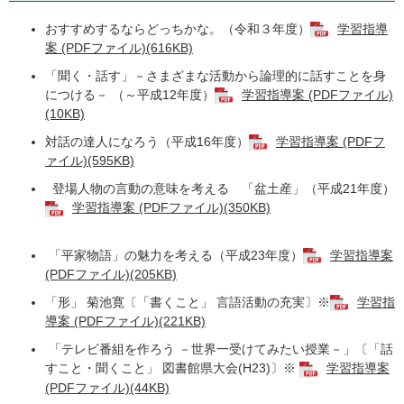
おすすめするならどっちかな。（令和３年度）
学習指導
案 (PDFファイル)(616KB)
「聞く・話す」－さまざまな活動から論理的に話すことを身
につける－ （～平成12年度）
学習指導案 (PDFファイル)
(10KB)
対話の達人になろう（平成16年度）
学習指導案 (PDFフ
ァイル)(595KB)
登場人物の言動の意味を考える 「盆土産」（平成21年度）
学習指導案 (PDFファイル)(350KB)
「平家物語」の魅力を考える（平成23年度）
学習指導案
(PDFファイル)(205KB)
「形」 菊池寛〔「書くこと」 言語活動の充実〕※
学習指
導案 (PDFファイル)(221KB)
「テレビ番組を作ろう －世界一受けてみたい授業－」〔「話
すこと・聞くこと」 図書館県大会(H23)〕※
学習指導案
(PDFファイル)(44KB)