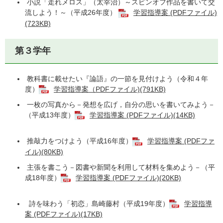
小説「走れメロス」（太宰治）～スピンオフ作品を書いて交
流しよう！～（平成26年度）
学習指導案 (PDFファイル)
(723KB)
第３学年
教科書に載せたい『論語』の一節を見付けよう（令和４年
度）
学習指導案（PDFファイル)(791KB)
一枚の写真から－発想を広げ，自分の思いを書いてみよう－
（平成13年度）
学習指導案 (PDFファイル)(14KB)
推敲力をつけよう（平成16年度）
学習指導案 (PDFファ
イル)(80KB)
主張を書こう－図書や新聞を利用して材料を集めよう－（平
成18年度）
学習指導案 (PDFファイル)(20KB)
詩を味わう「初恋」島崎藤村（平成19年度）
学習指導
案 (PDFファイル)(17KB)