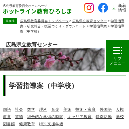
ペ
新着
広島県教育委員会
ホームページ
ー
情報
ジ
の
広島県教育委員会トップページ
>
広島県立教育センター
>
学習指導
現在地
案・研究報告・授業づくり・ダウンロード
>
学習指導案
>
学習指導
先
案（中学校）
頭
で
広島県立教育センター
す。
サブ
メニュー
本
文
学習指導案（中学校）
国語
社会
数学
理科
音楽
美術
技術・家庭
外国語
人権
教育
道徳
総合的な学習の時間
、
キャリア教育
、
特別活動
学校
図書館
健康教育
特別支援学級