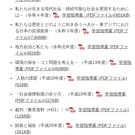
私たちが生きる現代社会－持続可能な社会を実現するために
は－（令和４年度）
学習指導案（PDFファイル)(801KB)
私たちは歴史とどのように向き合うべきか－東アジアにおけ
る日本の拡張政策－（令和３年度）
学習指導案 (PDFフ
ァイル)(7.84MB)
地方自治と私たち（令和元年度）
学習指導案 (PDFファ
イル)(492KB)
環境の保全－ゴミ問題を考える－ （平成13年度）
学習指
導案 (PDFファイル)(409KB)
人類の課題（平成18年度）
学習指導案 (PDFファイル)
(61KB)
「社会保障制度の在り方」（平成23年度）
学習指導案
(PDFファイル)(157KB)
裁判〔教育資料（H21）〕※
学習指導案 (PDFファイル)
(126KB)
財政と福祉（平成25年度）
学習指導案 (PDFファイル)
(261KB)