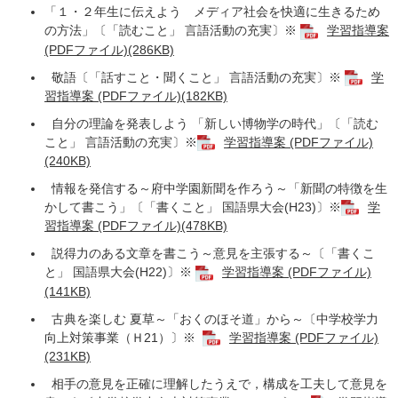
「１・２年生に伝えよう メディア社会を快適に生きるため
の方法」〔「読むこと」 言語活動の充実〕※
学習指導案
(PDFファイル)(286KB)
敬語〔「話すこと・聞くこと」 言語活動の充実〕※
学
習指導案 (PDFファイル)(182KB)
自分の理論を発表しよう 「新しい博物学の時代」〔「読む
こと」 言語活動の充実〕※
学習指導案 (PDFファイル)
(240KB)
情報を発信する～府中学園新聞を作ろう～「新聞の特徴を生
かして書こう」〔「書くこと」 国語県大会(H23)〕※
学
習指導案 (PDFファイル)(478KB)
説得力のある文章を書こう～意見を主張する～〔「書くこ
と」 国語県大会(H22)〕※
学習指導案 (PDFファイル)
(141KB)
古典を楽しむ 夏草～「おくのほそ道」から～〔中学校学力
向上対策事業（Ｈ21）〕※
学習指導案 (PDFファイル)
(231KB)
相手の意見を正確に理解したうえで，構成を工夫して意見を