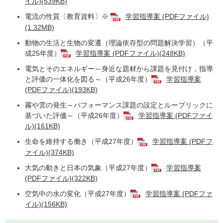
イル)(539KB)
電流の性質〔教育資料〕※
学習指導案 (PDFファイル)
(1.32MB)
動物の生活と生物の変遷（理論依存型の問題解決学習）（平
成25年度）
学習指導案 (PDFファイル)(248KB)
電気とそのエネルギー～身近な題材から課題を見付け，指導
と評価の一体化を図る～（平成26年度）
学習指導案
(PDFファイル)(193KB)
霧や雲の発生～パフォーマンス課題の設定とルーブリックに
基づいた評価～（平成26年度）
学習指導案 (PDFファイ
ル)(161KB)
生命を維持する働き（平成27年度）
学習指導案 (PDFフ
ァイル)(374KB)
大気の動きと日本の気象（平成27年度）
学習指導案
(PDFファイル)(322KB)
空気中の水の変化（平成27年度）
学習指導案 (PDFファ
イル)(156KB)