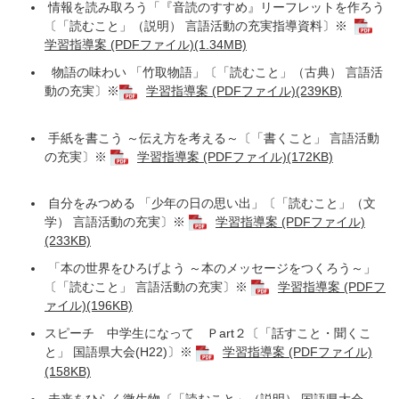
情報を読み取ろう「『音読のすすめ』リーフレットを作ろう
〔「読むこと」（説明） 言語活動の充実指導資料〕※
学習指導案 (PDFファイル)(1.34MB)
物語の味わい 「竹取物語」〔「読むこと」（古典） 言語活
動の充実〕※
学習指導案 (PDFファイル)(239KB)
手紙を書こう ～伝え方を考える～〔「書くこと」 言語活動
の充実〕※
学習指導案 (PDFファイル)(172KB)
自分をみつめる 「少年の日の思い出」〔「読むこと」（文
学） 言語活動の充実〕※
学習指導案 (PDFファイル)
(233KB)
「本の世界をひろげよう ～本のメッセージをつくろう～」
〔「読むこと」 言語活動の充実〕※
学習指導案 (PDFフ
ァイル)(196KB)
スピーチ 中学生になって Ｐart２〔「話すこと・聞くこ
と」 国語県大会(H22)〕※
学習指導案 (PDFファイル)
(158KB)
未来をひらく微生物〔「読むこと」（説明） 国語県大会