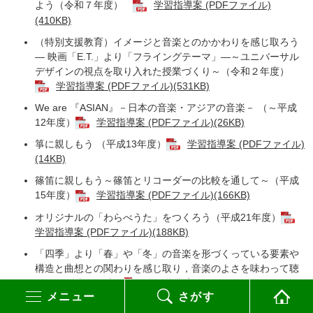
よう（令和７年度）
学習指導案 (PDFファイル)
(410KB)
（特別支援教育）イメージと音楽とのかかわりを感じ取ろう
― 映画「E.T.」より「フライングテーマ」―～ユニバーサル
デザインの視点を取り入れた授業づくり～（令和２年度）
学習指導案 (PDFファイル)(531KB)
We are 『ASIAN』－日本の音楽・アジアの音楽－ （～平成
12年度）
学習指導案 (PDFファイル)(26KB)
箏に親しもう （平成13年度）
学習指導案 (PDFファイル)
(14KB)
篠笛に親しもう～篠笛とリコーダーの比較を通して～（平成
15年度）
学習指導案 (PDFファイル)(166KB)
オリジナルの「わらべうた」をつくろう（平成21年度）
学習指導案 (PDFファイル)(188KB)
「四季」より「春」や「冬」の音楽を形づくっている要素や
構造と曲想との関わりを感じ取り，音楽のよさを味わって聴
こう（平成23年度）
学習指導案 (PDFファイル)(170KB)
メニュー
さがす
音楽を形づくっている要素や構造と曲想との関わりを感じ取