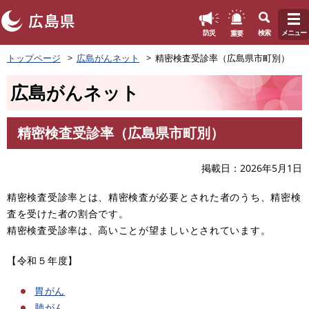
このページの本文へ
重要
防災
検索
メニュー
ペ
トップページ
広島がんネット
精密検査受診率（広島県市町別）
ー
ジ
広島がんネット
の
先
頭
精密検査受診率（広島県市町別）
で
本
す
文
。
掲載日
2026年5月1日
精密検査受診率とは、精密検査が必要とされた者のうち、精密検
査を受けた者の割合です。
精密検査受診率は、高いことが望ましいとされています。
【令和５年度】
胃がん
肺がん