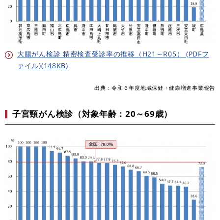
大腸がん検診 精密検査受診率の推移（H21～R05） (PDFフ
ァイル)(148KB)
出典：令和６年度地域保健・健康増進事業報告
子宮頸がん検診（対象年齢：20～69歳）